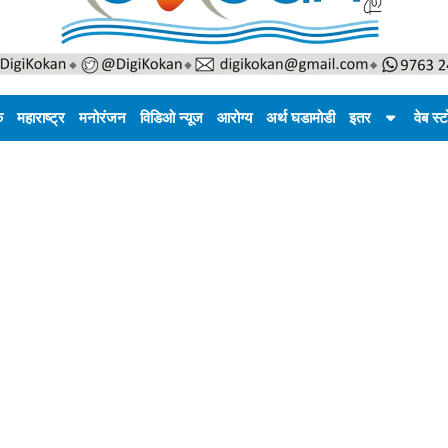
क
महाराष्ट्र
मनोरंजन
विडिओ न्यूज
आरोग्य
अर्थ घडामोडी
इतर
वेब स्ट