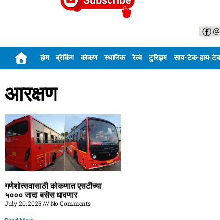
होम
ब्रेकिंग
कोकण
स्थानिक
रेल्वे
टुरिझम
साय-टेक-हाय-टे
आरक्षण
गणेशोत्सवासाठी कोकणात एसटीच्या
५००० जादा बसेस धावणार
July 20, 2025
No Comments