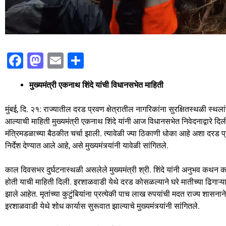
F
M
E
S
a
a
m
h
मुख्यमंत्री एकनाथ शिंदे यांची विधानसभेत माहिती
c
st
ai
ar
e
o
l
e
मुंबई, दि. २१: राज्यातील दरड प्रवण क्षेत्रातील नागरिकांना सुरक्षितस्थळी स्थला
b
d
आल्याची माहिती मुख्यमंत्री एकनाथ शिंदे यांनी आज विधानसभेत निवेदनाद्वारे द
मंत्रिमडळाच्या बैठकीत चर्चा झाली. त्यावेळी ज्या ठिकाणी धोका आहे अशा दरड प्
o
o
निर्देश देण्यात आले आहे, असे मुख्यमंत्र्यांनी यावेळी सांगितले.
o
n
k
काल दिवसभर दुर्घटनास्थळी असलेले मुख्यमंत्री श्री. शिंदे यांनी अनुभव क
होती याची माहिती दिली. इरशाळवाडी येथे दरड कोसळल्याने घरे मातीच्या ढिगाऱ्
झाले आहेत. मृतांच्या कुटुंबियांना प्रत्येकी पाच लाख रुपयांची मदत राज्य शासन
इरशाळवाडी येथे शोध कार्यास सुरूवात झाल्याचे मुख्यमंत्र्यांनी सांगितले.