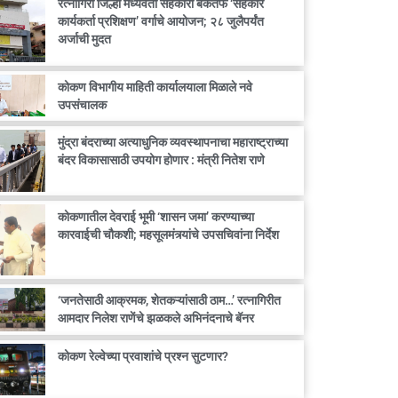
रत्नागिरी जिल्हा मध्यवर्ती सहकारी बँकेतर्फे ‘सहकार
कार्यकर्ता प्रशिक्षण’ वर्गाचे आयोजन; २८ जुलैपर्यंत
अर्जाची मुदत
कोकण विभागीय माहिती कार्यालयाला मिळाले नवे
उपसंचालक
मुंद्रा बंदराच्या अत्याधुनिक व्यवस्थापनाचा महाराष्ट्राच्या
बंदर विकासासाठी उपयोग होणार : मंत्री नितेश राणे
कोकणातील देवराई भूमी ‘शासन जमा’ करण्याच्या
कारवाईची चौकशी; महसूलमंत्र्यांचे उपसचिवांना निर्देश
‘जनतेसाठी आक्रमक, शेतकऱ्यांसाठी ठाम…’ रत्नागिरीत
आमदार निलेश राणेंचे झळकले अभिनंदनाचे बॅनर
कोकण रेल्वेच्या प्रवाशांचे प्रश्न सुटणार?