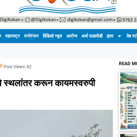
क
महाराष्ट्र
मनोरंजन
विडिओ न्यूज
आरोग्य
अर्थ घडामोडी
इतर
वेब स्ट
READ M
Post Views:
82
ंचे स्थलांतर करून कायमस्वरुपी