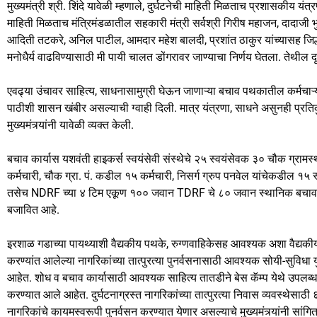
मुख्यमंत्री श्री. शिंदे यावेळी म्हणाले, दुर्घटनेची माहिती मिळताच प्रशासकीय य
माहिती मिळताच मंत्रिमंडळातील सहकारी मंत्री सर्वश्री गिरीष महाजन, दादाजी भुस
आदिती तटकरे, अनिल पाटील, आमदार महेश बालदी, प्रशांत ठाकुर यांच्यासह जिल्ह
मनोधैर्य वाढविण्यासाठी मी पायी चालत डोंगरावर जाण्याचा निर्णय घेतला. तेथील दृष्
एवढ्या उंचावर साहित्य, साधनासामुग्री घेऊन जाणाऱ्या बचाव पथकातील कर्मचाऱ्यांना
पाठीशी शासन खंबीर असल्याची ग्वाही दिली. मात्र यंत्रणा, साधने असुनही प्र
मुख्यमंत्र्यांनी यावेळी व्यक्त केली.
बचाव कार्यास यशवंती हाइकर्स स्वयंसेवी संस्थेचे २५ स्वयंसेवक ३० चौक ग्राम
कर्मचारी, चौक ग्रा. पं. कडील १५ कर्मचारी, निसर्ग ग्रुप पनवेल यांचेकडील १५
तसेच NDRF च्या ४ टिम एकूण १०० जवान TDRF चे ८० जवान स्थानिक बचाव पथक
बजावित आहे.
इरशाळ गडाच्या पायथ्याशी वैद्यकीय पथके, रुग्णवाहिकेसह आवश्यक अशा वैद्यक
करण्यांत आलेल्या नागरिकांच्या तात्पुरत्या पुनर्वसनासाठी आवश्यक सोयी-सुविधा 
आहेत. शोध व बचाव कार्यासाठी आवश्यक साहित्य तातडीने बेस कॅम्प येथे उपलब्ध
करण्यात आले आहेत. दुर्घटनाग्रस्त नागरिकांच्या तात्पुरत्या निवास व्यवस्थेसाठ
नागरिकांचे कायमस्वरूपी पुनर्वसन करण्यात येणार असल्याचे मुख्यमंत्र्यांनी सांगित