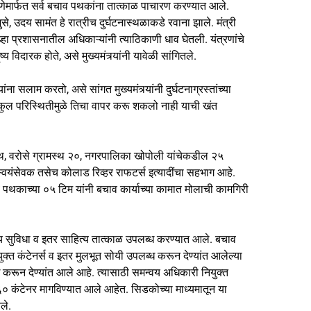
ंत्रणेमार्फत सर्व बचाव पथकांना तात्काळ पाचारण करण्यात आले.
े, उदय सामंत हे रात्रीच दुर्घटनास्थळाकडे रवाना झाले. मंत्री
ा प्रशासनातील अधिकाऱ्यांनी त्याठिकाणी धाव घेतली. यंत्रणांचे
य विदारक होते, असे मुख्यमंत्र्यांनी यावेळी सांगितले.
 सलाम करतो, असे सांगत मुख्यमंत्र्यांनी दुर्घटनाग्रस्तांच्या
तिकुल परिस्थितीमुळे तिचा वापर करू शकलो नाही याची खंत
स्थ, वरोसे ग्रामस्थ २०, नगरपालिका खोपोली यांचेकडील २५
 स्वयंसेवक तसेच कोलाड रिव्हर राफटर्स इत्यादींचा सहभाग आहे.
ाच्या ०५ टिम यांनी बचाव कार्याच्या कामात मोलाची कामगिरी
ीय सुविधा व इतर साहित्य तात्काळ उपलब्ध करण्यात आले. बचाव
युक्त कंटेनर्स व इतर मुलभूत सोयी उपलब्ध करून देण्यांत आलेल्या
 करून देण्यांत आले आहे. त्यासाठी समन्वय अधिकारी नियुक्त
ी ६० कंटेनर मागविण्यात आले आहेत. सिडकोच्या माध्यमातून या
ले.