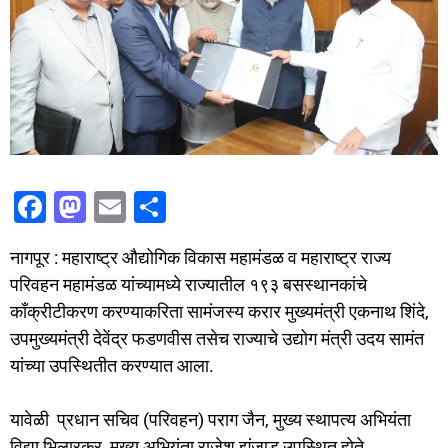
F
M
E
S
a
a
m
h
नागपूर : महाराष्ट्र औद्योगिक विकास महामंडळ व महाराष्ट्र राज्य
c
st
ai
ar
परिवहन महामंडळ यांच्यामध्ये राज्यातील १९३ बसस्थानकांचे
e
o
l
e
काँक्रीटीकरण करण्याकरिता सामंजस्य करार मुख्यमंत्री एकनाथ शिंदे,
b
d
उपमुख्यमंत्री देवेंद्र फडणवीस तसेच राज्याचे उद्योग मंत्री उदय सामंत
o
o
यांच्या उपस्थितीत करण्यात आला.
o
n
यावेळी प्रधान सचिव (परिवहन) पराग जैन, मुख्य स्थापत्य अभियंता
k
विद्या भिलारकर, मुख्य अभियंता राजेश झंजाड उपस्थित होते.