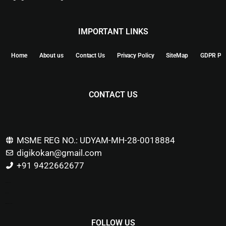
IMPORTANT LINKS
Home
About us
Contact Us
Privacy Policy
SiteMap
GDPR Pol
CONTACT US
MSME REG NO.: UDYAM-MH-28-0018884
digikokan@gmail.com
+91 9422662677
Marketing Hack4u
Buzz 4Ai
Digital Marketing Courses
FOLLOW US