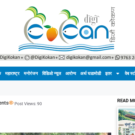
क
महाराष्ट्र
मनोरंजन
विडिओ न्यूज
आरोग्य
अर्थ घडामोडी
इतर
वेब स्ट
READ M
nts
Post Views:
90