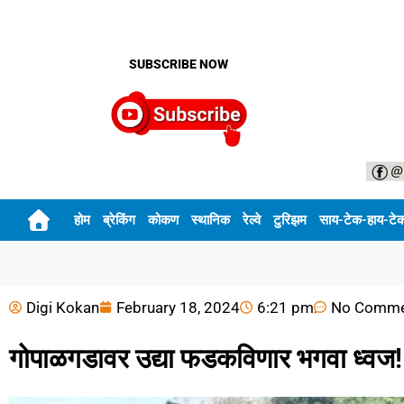
SUBSCRIBE NOW
होम
ब्रेकिंग
कोकण
स्थानिक
रेल्वे
टुरिझम
साय-टेक-हाय-टे
Digi Kokan
February 18, 2024
6:21 pm
No Comme
गोपाळगडावर उद्या फडकविणार भगवा ध्वज!