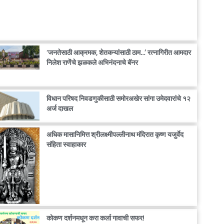
‘जनतेसाठी आक्रमक, शेतकऱ्यांसाठी ठाम…’ रत्नागिरीत आमदार
निलेश राणेंचे झळकले अभिनंदनाचे बॅनर
विधान परिषद निवडणुकीसाठी समोरअखेर सांगा उमेदवारांचे १२
अर्ज दाखल
अधिक मासानिमित्त श्रीलक्ष्मीपल्लीनाथ मंदिरात कृष्ण यजुर्वेद
संहिता स्वाहाकार
कोकण दर्शनमधून करा कर्ला गावाची सफर!