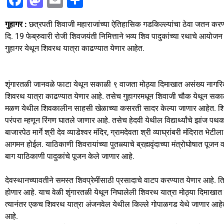
a
a
m
h
गुहागर :
छत्रपती शिवाजी महाराजांच्या ऐतिहासिक गडकिल्ल्यांचा ठेवा जतन करणाऱ
c
st
ai
ar
दि. 19 फेब्रुवारी रोजी शिवजयंती निमित्ताने भव्य शिव पादुकांच्या रथाचे आयो
e
o
l
e
गुहागर येथून शिवरथ यात्रा काढण्यात येणार आहेत.
b
d
o
o
शृंगारतळी जानवळे फाटा येथून सकाळी ९ वाजता मोठ्या दिमाखात असंख्य नागरिका
o
n
शिवरथ यात्रा काढण्यात येणार आहे. तसेच गुहागरमधून शिवाजी चौक येथून सका
k
मळण येथील शिवकालीन साहसी खेळाच्या कसरती सादर केल्या जाणार आहेत. शिवाय
परंपरा म्हणून रिंगण घातले जाणार आहे. तसेच हेदवी येथील विद्यार्थ्यांचे झां
बाजारपेठ मार्गे श्री देव व्याडेश्वर मंदिर, ग्रामदेवता श्री व्याघ्रांबरी मंदिरात 
आगमन होईल. याठिकाणी शिवरायांच्या पुतळ्याचे ब्रह्मवृंदाच्या मंत्रोघोषात पूजन
बाग याठिकाणी पादुकांचे पूजन केले जाणार आहे.
देवस्थानच्यावतीने समस्त शिवप्रेमींसाठी प्रसादाचे वाटप करण्यात येणार आहे. त
होणार आहे. याच वेळी शृंगारतळी येथून निघालेली शिवरथ यात्रा मोठ्या दिमाखात पा
त्यानंतर एकच शिवरथ यात्रा अंजनवेल येथील किल्ले गोपाळगड येथे जाणार आहेत.
आहे.