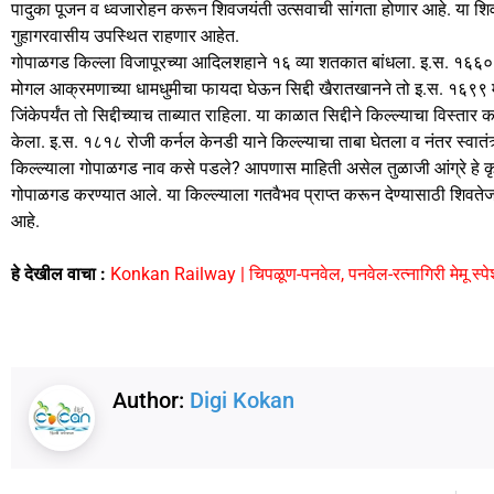
पादुका पूजन व ध्वजारोहन करून शिवजयंती उत्सवाची सांगता होणार आहे. या शि
गुहागरवासीय उपस्थित राहणार आहेत.
गोपाळगड किल्ला विजापूरच्या आदिलशहाने १६ व्या शतकात बांधला. इ.स. १६६० मध्
मोगल आक्रमणाच्या धामधुमीचा फायदा घेऊन सिद्दी खैरातखानने तो इ.स. १६९९ मध्य
जिंकेपर्यंत तो सिद्दीच्याच ताब्यात राहिला. या काळात सिद्दीने किल्ल्याचा विस्तार 
केला. इ.स. १८१८ रोजी कर्नल केनडी याने किल्ल्याचा ताबा घेतला व नंतर स्वातंत्र्य
किल्ल्याला गोपाळगड नाव कसे पडले? आपणास माहिती असेल तुळाजी आंग्रे हे कृष्णभक्
गोपाळगड करण्यात आले. या किल्ल्याला गतवैभव प्राप्त करून देण्यासाठी शिवतेज
आहे.
हे देखील वाचा :
Konkan Railway | चिपळूण-पनवेल, पनवेल-रत्नागिरी मेमू स्पेश
Author:
Digi Kokan