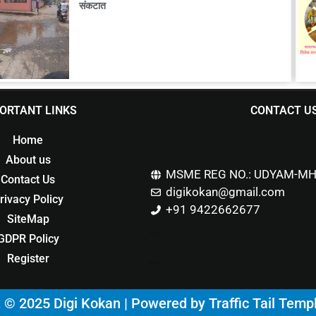
संकटात
ORTANT LINKS
CONTACT U
Home
About us
MSME REG NO.: UDYAM-MH
Contact Us
digikokan@gmail.com
rivacy Policy
+91 9422662677
SiteMap
GDPR Policy
Marketing Hack4u
Buzz 4Ai
Register
Digital Marketing Courses
t © 2025 Digi Kokan | Powered by
Traffic Tail Temp