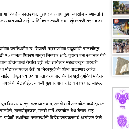
्या शिवतेज फाउंडेशन, गुहागर व तमाम गुहागरवासीय यांच्यावतीने
जन करण्यात आले आहे. यानिमित्त सकाळी ९ वा. शृंगारतळी तर १० वा.
ंच्या उपस्थितीत छ. शिवाजी महाराजांच्या पादुकांची पालखीतून
ळी १० वाजता शिवरथ यात्रा निघणार आहे. गुहागर बस स्थानक येथे
 कीर्तनवाडी येथील श्री संत ज्ञानेश्वर मंडळाकडून वारकरी
ज पथक व मोटारसायकल रॅली या मिरवणुकीची शोभा वाढवणार आहेत.
भेटीला जाईल. तेथून ११.३० वाजता वरचापाट येथील श्री दुर्गादेवी मंदिरात
 व जगदंबेची भेट होईल. यावेळी गुहागर बाजारपेठ व वरचापाट, मोहल्ला,
िथून शिवरथ यात्रा वरचापाट बाग, रानवी मार्गे अंजनवेल मध्ये दाखल
लपेणे, साखरीबुद्रुक, रानवी मार्गे अंजनवेल येथे येणार आहे.
 यावेळी स्थानिक ग्रामस्थांनी विविध कार्यक्रमाचे आयोजन केले