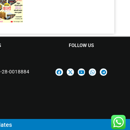
S
FOLLOW US
-28-0018884
lates