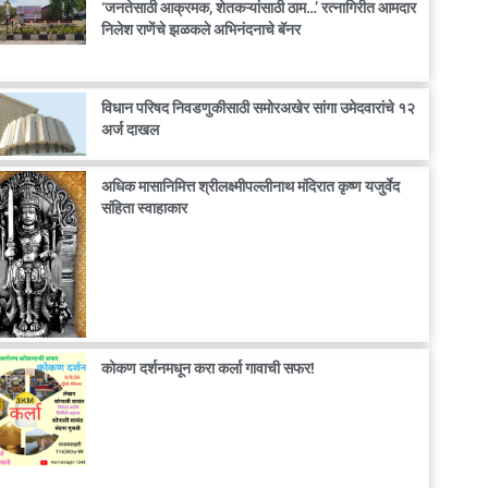
‘जनतेसाठी आक्रमक, शेतकऱ्यांसाठी ठाम…’ रत्नागिरीत आमदार
निलेश राणेंचे झळकले अभिनंदनाचे बॅनर
विधान परिषद निवडणुकीसाठी समोरअखेर सांगा उमेदवारांचे १२
अर्ज दाखल
अधिक मासानिमित्त श्रीलक्ष्मीपल्लीनाथ मंदिरात कृष्ण यजुर्वेद
संहिता स्वाहाकार
कोकण दर्शनमधून करा कर्ला गावाची सफर!