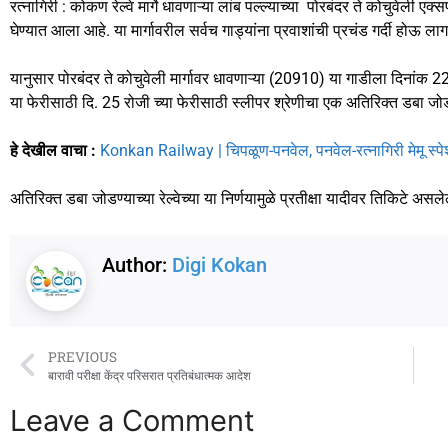
c
st
ai
ar
रत्नागिरी : कोकण रेल्वे मार्गे धावणाऱ्या लांब पल्ल्याच्या पोरबंदर ते कोचुवेली 
घेण्यात आला आहे. या मार्गावरील सर्वच गाड्यांना प्रवाशांची प्रचंड गर्दी होऊ ला
e
o
l
e
b
d
यानुसार पोरबंदर ते कोचुवेली मार्गावर धावणाऱ्या (20910) या गाडीला दिनांक 22
o
o
या फेरीसाठी दि. 25 रोजी च्या फेरीसाठी स्लीपर श्रेणीचा एक अतिरिक्त डबा जो
o
n
हे देखील वाचा :
Konkan Railway | चिपळूण-पनवेल, पनवेल-रत्नागिरी मेमू स्पेश
k
अतिरिक्त डबा जोडण्याच्या रेल्वेच्या या निर्णयामुळे प्रतीक्षा यादीवर तिकिटे अस
Author:
Digi Kokan
PREVIOUS
बारावी परीक्षा केंद्र परिसरात प्रतिबंधात्मक आदेश
Leave a Comment