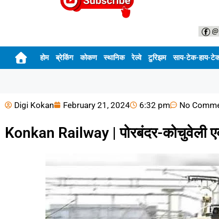
होम
ब्रेकिंग
कोकण
स्थानिक
रेल्वे
टुरिझम
साय-टेक-हाय-टे
Digi Kokan
February 21, 2024
6:32 pm
No Comme
Konkan Railway | पोरबंदर-कोचुवेली एक