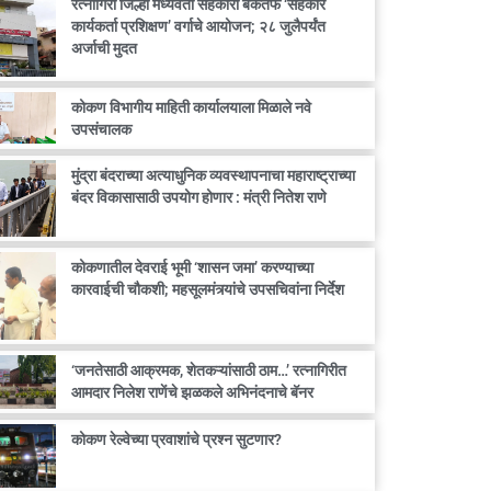
रत्नागिरी जिल्हा मध्यवर्ती सहकारी बँकेतर्फे ‘सहकार
कार्यकर्ता प्रशिक्षण’ वर्गाचे आयोजन; २८ जुलैपर्यंत
अर्जाची मुदत
कोकण विभागीय माहिती कार्यालयाला मिळाले नवे
उपसंचालक
मुंद्रा बंदराच्या अत्याधुनिक व्यवस्थापनाचा महाराष्ट्राच्या
बंदर विकासासाठी उपयोग होणार : मंत्री नितेश राणे
कोकणातील देवराई भूमी ‘शासन जमा’ करण्याच्या
कारवाईची चौकशी; महसूलमंत्र्यांचे उपसचिवांना निर्देश
‘जनतेसाठी आक्रमक, शेतकऱ्यांसाठी ठाम…’ रत्नागिरीत
आमदार निलेश राणेंचे झळकले अभिनंदनाचे बॅनर
कोकण रेल्वेच्या प्रवाशांचे प्रश्न सुटणार?