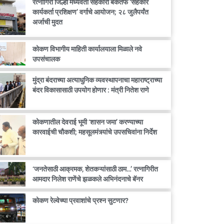
रत्नागिरी जिल्हा मध्यवर्ती सहकारी बँकेतर्फे ‘सहकार
कार्यकर्ता प्रशिक्षण’ वर्गाचे आयोजन; २८ जुलैपर्यंत
अर्जाची मुदत
कोकण विभागीय माहिती कार्यालयाला मिळाले नवे
उपसंचालक
मुंद्रा बंदराच्या अत्याधुनिक व्यवस्थापनाचा महाराष्ट्राच्या
बंदर विकासासाठी उपयोग होणार : मंत्री नितेश राणे
कोकणातील देवराई भूमी ‘शासन जमा’ करण्याच्या
कारवाईची चौकशी; महसूलमंत्र्यांचे उपसचिवांना निर्देश
‘जनतेसाठी आक्रमक, शेतकऱ्यांसाठी ठाम…’ रत्नागिरीत
आमदार निलेश राणेंचे झळकले अभिनंदनाचे बॅनर
कोकण रेल्वेच्या प्रवाशांचे प्रश्न सुटणार?