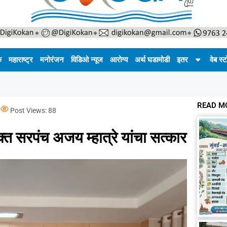
क
महाराष्ट्र
मनोरंजन
विडिओ न्यूज
आरोग्य
अर्थ घडामोडी
इतर
वेब स्ट
READ M
s
Post Views:
88
क्त सरपंच अजय म्हात्रे यांचा सत्कार