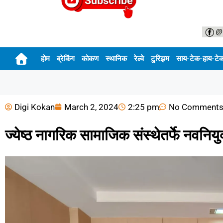
होम
ब्रेकिंग
कोकण
स्थानिक
रेल्वे
टुरिझम
साय-टेक-हाय-टे
Digi Kokan
March 2, 2024
2:25 pm
No Comment
ज्येष्ठ नागरिक सामाजिक संस्थेतर्फे नवनियु