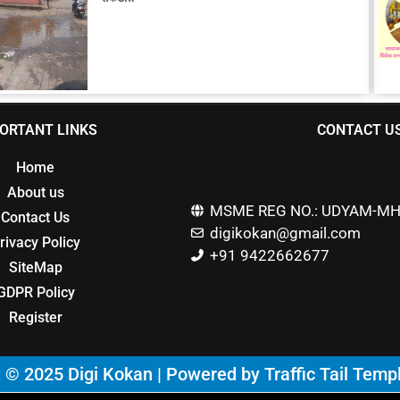
ORTANT LINKS
CONTACT U
Home
About us
MSME REG NO.: UDYAM-MH
Contact Us
digikokan@gmail.com
rivacy Policy
+91 9422662677
SiteMap
GDPR Policy
Marketing Hack4u
Buzz 4Ai
Register
Digital Marketing Courses
t © 2025 Digi Kokan | Powered by
Traffic Tail Temp