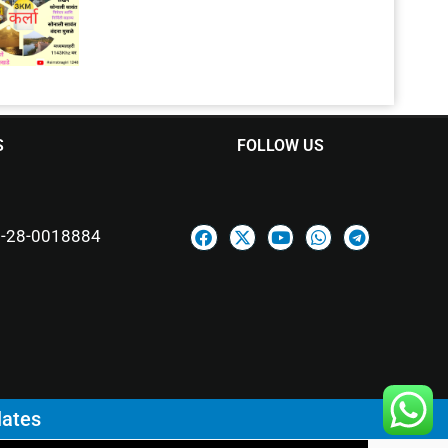
S
FOLLOW US
-28-0018884
lates