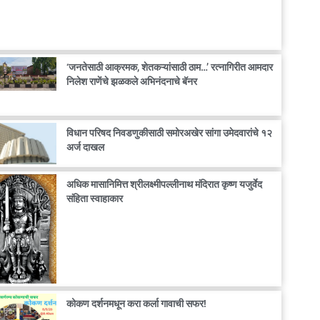
‘जनतेसाठी आक्रमक, शेतकऱ्यांसाठी ठाम…’ रत्नागिरीत आमदार
निलेश राणेंचे झळकले अभिनंदनाचे बॅनर
विधान परिषद निवडणुकीसाठी समोरअखेर सांगा उमेदवारांचे १२
अर्ज दाखल
अधिक मासानिमित्त श्रीलक्ष्मीपल्लीनाथ मंदिरात कृष्ण यजुर्वेद
संहिता स्वाहाकार
कोकण दर्शनमधून करा कर्ला गावाची सफर!