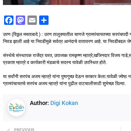
F
M
E
S
a
a
m
h
उरण (विठ्ठल ममताबादे ) : उरण तालुक्यातील चाणजे ग्रामपंचायतच्या सरपंचपदी ग
c
st
ai
ar
निवड झाली आहे या निवडीमुळे सर्वत्र आनंदाचे वातावरण आहे. या निवडीबद्दल जेष्
e
o
l
e
b
d
संस्थेचे संस्थापक राजेंद्र घरत, उपाध्यक्ष रामकृष्ण म्हात्रे,खजिनदार वि
प्रकाश म्हात्रे व कार्यकारी मंडळाचे सदस्य यावेळी उपस्थित होते.
o
o
o
n
या सर्वांनी सरपंच अजय म्हात्रे यांना पुष्पगुच्छ देऊन सत्कार केला.यावेळी ज्येष
k
ग्रामपंचायतचे सरपंच अजय म्हात्रे यांना पुढील वाटचालीसाठी शुभेच्छा दिल्या.
Author:
Digi Kokan
PREVIOUS