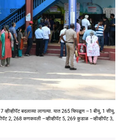
व्हीव्हीपॅट बदलाव्या लागल्या. यात 265 चिपळूण –1 बीयु, 1 सीयु,
हीव्हीपॅट 2, 268 कणकवली –व्हीव्हीपॅट 5, 269 कुडाळ –व्हीव्हीपॅट 3,