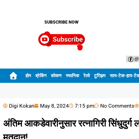
SUBSCRIBE NOW
होम
ब्रेकिंग
कोकण
स्थानिक
रेल्वे
टुरिझम
साय-टेक-हाय-टे
Digi Kokan
May 8, 2024
7:15 pm
No Comments
अंतिम आकडेवारीनुसार रत्नागिरी सिंधुदुर
मतदान!