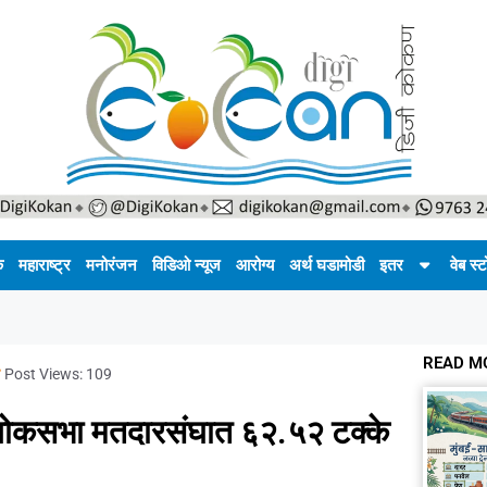
क
महाराष्ट्र
मनोरंजन
विडिओ न्यूज
आरोग्य
अर्थ घडामोडी
इतर
वेब स्ट
READ M
Post Views:
109
्ग लोकसभा मतदारसंघात ६२.५२ टक्के