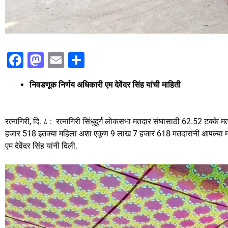
F
M
E
S
a
a
m
h
निवडणूक निर्णय अधिकारी एम देवेंदर सिंह यांची माहिती
c
st
ai
ar
e
o
l
e
b
d
रत्नागिरी, दि. ८ : रत्नागिरी सिंधुदुर्ग लोकसभा मतदार संघासाठी 62.52 टक्
हजार 518 इतक्या महिला अशा एकूण 9 लाख 7 हजार 618 मतदारांनी आपल्या म
o
o
एम देवेंदर सिंह यांनी दिली.
o
n
k