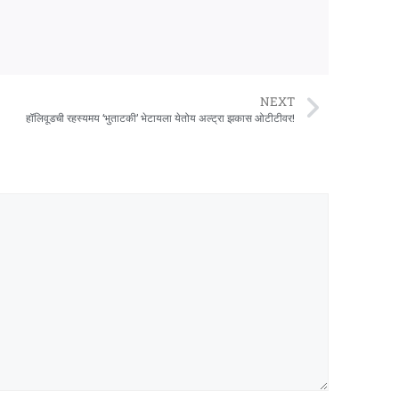
NEXT
हॉलिवूडची रहस्यमय ‘भुताटकी’ भेटायला येतोय अल्ट्रा झकास ओटीटीवर!