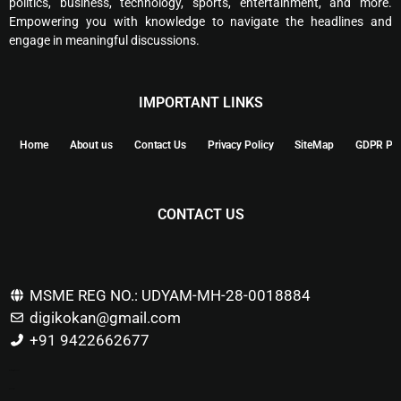
politics, business, technology, sports, entertainment, and more.
Empowering you with knowledge to navigate the headlines and
engage in meaningful discussions.
IMPORTANT LINKS
Home
About us
Contact Us
Privacy Policy
SiteMap
GDPR Pol
CONTACT US
MSME REG NO.: UDYAM-MH-28-0018884
digikokan@gmail.com
+91 9422662677
Marketing Hack4u
Buzz 4Ai