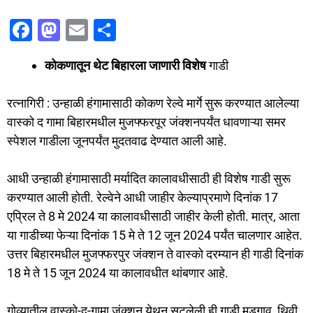
F
M
E
S
a
a
m
h
कोकणातून थेट बिहारला जाणारी विशेष
गाडी
c
st
ai
ar
e
o
l
e
रत्नागिरी : उन्हाळी हंगामासाठी कोकण रेल्वे मार्गे सुरू करण्यात आलेल्या
b
d
वास्को द गामा बिहारमधील मुजफ्फरपूर जंक्शनपर्यंत धावणाऱ्या समर
o
o
स्पेशल गाडीला जूनपर्यंत मुदतवाढ देण्यात आली आहे.
o
n
आधी उन्हाळी हंगामासाठी मर्यादित कालावधीसाठी ही विशेष गाडी सुरू
k
करण्यात आली होती. रेल्वेने आधी जाहीर केल्याप्रमाणे दिनांक 17
एप्रिल ते 8 मे 2024 या कालावधीसाठी जाहीर केली होती. मात्र, आता
या गाडीच्या फेऱ्या दिनांक 15 मे ते 12 जून 2024 पर्यंत चालणार आहेत.
उत्तर बिहारमधील मुजफ्फरपुर जंक्शन ते वास्को दरम्यान ही गाडी दिनांक
18 मे ते 15 जून 2024 या कालावधीत थांबणार आहे.
गोव्यातील वास्को-द-गामा जंक्शन येथून सुटलेली ही गाडी मडगाव, थिवी,