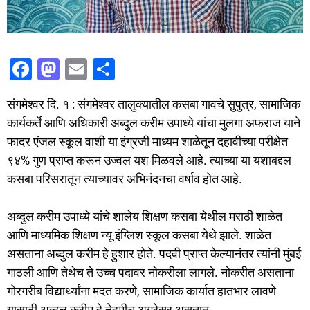
F
M
E
S
a
a
m
h
संगमेश्वर दि. १ : संगमेश्वर तालुक्यातील कसबा गावचे सुपुत्र, सामाजिक
c
st
ai
ar
कार्यकर्ते आणि अधिकारी अब्दुल करीम उपाध्ये यांचा मुलगा अफराज याने
e
o
l
e
फादर एंजल स्कूल वाशी या इंग्रजी माध्यम शाळेतून दहावीच्या परीक्षेत
b
d
९४% गुण प्राप्त करून उज्वल यश मिळवले आहे. त्याच्या या यशाबद्दल
o
o
कसबा परिसरातून त्याच्यावर अभिनंदनचा वर्षाव होत आहे.
o
n
अब्दुल करीम उपाध्ये यांचे शालेय शिक्षण कसबा येथील मराठी शाळेत
k
आणि माध्यमिक शिक्षण न्यू इंग्लिश स्कूल कसबा येथे झाले. शाळेत
असताना अब्दुल करीम हे हुशार होते. पदवी प्राप्त केल्यानंतर त्यांनी मुंबई
गाठली आणि तेथेच ते उच्च पदावर नोकरीला लागले. नोकरीत असताना
गोरगरीब विद्यार्थ्यांना मदत करणे, सामाजिक कार्यात हातभार लावणे
यासाठी अब्दुल करीम हे नेहमीच अग्रेसर असतात.