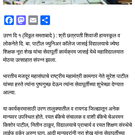
F
M
E
S
a
a
m
h
उरण दि १ (विठ्ठल ममताबादे ) : श्री छत्रपती शिवाजी हायस्कूल व
c
st
ai
ar
लोकनेते दि. बा. पाटील ज्युनिअर कॉलेज जासई विद्यालयाचे ज्येष्ठ
e
o
l
e
शिक्षक नूरा शेख यांचा सेवापूर्ती कार्यक्रम जासई येथे महाविद्यालयात
b
d
मोठया उत्साहात संपन्न झाला.
o
o
o
n
भारतीय मजदूर महासंघाचे राष्ट्रीय महामंत्री कामगार नेते सुरेश पाटील
यांच्या हस्ते त्यांना पुष्पगुच्छ देऊन त्यांना सेवापूर्तीच्या शुभेच्छा देण्यात
k
आल्या.
या कार्यक्रमासाठी उरण तालुक्यातील व रायगड जिल्ह्यातून अनेक
मान्यवर उपस्थित होते. रयत बॅकेचे संचालक व वाशी बॅकेचे चेअरमन
किशोर पाटील, नितीन ठाकूर, विद्यालयाचे प्राचार्य व रयत शिक्षण संस्थेचे
लाईफ वर्कर अरुण घाग, आदी मान्यवरांनी नुरा शेख यांना सेवापूर्तीच्या