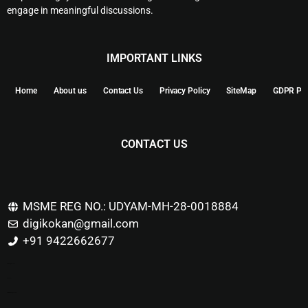
engage in meaningful discussions.
IMPORTANT LINKS
Home
About us
Contact Us
Privacy Policy
SiteMap
GDPR Pol
CONTACT US
MSME REG NO.: UDYAM-MH-28-0018884
digikokan@gmail.com
+91 9422662677
Marketing Hack4u
Buzz 4Ai
Digital Marketing Courses