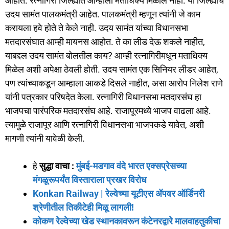
आहोत. रत्नागिरी जिल्ह्यात आम्हाला मताधिक्य मिळाले नाही. या जिल्ह्याचे
e
o
l
e
उदय सामंत पालकमंत्री आहेत. पालकमंत्री म्हणून त्यांनी जे काम
b
d
करायला हवे होते ते केले नाही. उदय सामंत यांच्या विधानसभा
o
o
मतदारसंघात आम्ही मायनस आहोत. ते का लीड देऊ शकले नाहीत,
o
n
याबद्दल उदय सामंत बोलतील काय? आम्ही रत्नागिरीमधून मताधिक्य
मिळेल अशी अपेक्षा ठेवली होती. उदय सामंत एक सिनियर लीडर आहेत,
k
पण त्यांच्याकडून आम्हाला आकडे दिसले नाहीत, असा आरोप निलेश राणे
यांनी पत्रकार परिषदेत केला. रत्नागिरी विधानसभा मतदारसंघ हा
भाजपचा पारंपरिक मतदारसंघ आहे. राजापूरमध्ये भाजप वाढला आहे.
त्यामुळे राजापूर आणि रत्नागिरी विधानसभा भाजपकडे यावेत, अशी
मागणी त्यांनी यावेळी केली.
हे
सुद्धा वाचा :
मुंबई-मडगाव वंदे भारत एक्सप्रेसच्या
मंगळूरूपर्यंत विस्ताराला प्रखर विरोध
Konkan Railway | रेल्वेच्या यूटीएस ॲपवर ऑर्डिनरी
श्रेणीतील तिकीटेही मिळू लागली!
कोकण रेल्वेच्या खेड स्थानकावरून कंटेनरद्वारे मालवाहतुकीचा