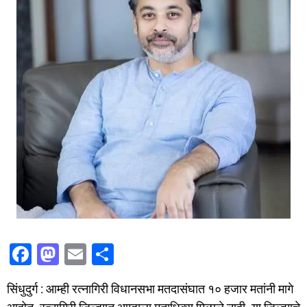
F
M
E
S
a
a
m
h
सिंधुदुर्ग : आम्ही रत्नागिरी विधानसभा मतदासंघात १० हजार मतांनी मागे
c
st
ai
ar