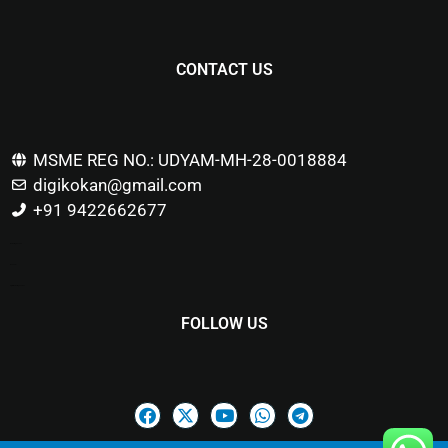
CONTACT US
MSME REG NO.: UDYAM-MH-28-0018884
digikokan@gmail.com
+91 9422662677
Marketing Hack4u
Buzz 4Ai
Digital Marketing Courses
FOLLOW US