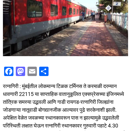
F
M
E
S
a
a
m
h
रत्नागिरी : मुंबईतील लोकमान्य टिळक टर्मिनस ते करमाळी दरम्यान
c
st
ai
ar
धावणारी 22115 या साप्ताहिक वातानुकूलित एक्सप्रेसच्या इंजिनमध्ये
e
o
l
e
तांत्रिक समस्या उद्भवली आणि गाडी रायगड-रत्नागिरी जिल्ह्यांना
b
d
जोडणाऱ्या नातूवाडी बोगद्यानजीक आल्यावर पुढे सरकेनाशी झाली.
o
o
अपेक्षित वेळेत जवळच्या स्थानकावरून पास न झाल्यामुळे उद्भवलेली
o
n
परिस्थिती लक्षात घेऊन रत्नागिरी स्थानकावर गुरुवारी पहाटे 4.30