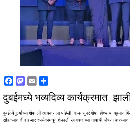
F
M
E
S
a
a
m
h
दुबईमध्ये भव्यदिव्य कार्यक्रमात झा
c
st
ai
ar
e
o
l
e
दुबई:-वेंगुर्ल्याच्या शेफाली खांबकर ला पहिली ‘गल्फ सुपर शेफ’ होण्याचा बहुमान म
b
d
सोहळ्यात तीन हजार स्पर्धकांमधुन शेफाली खांबकर च्या नावाची घोषणा करण्या
o
o