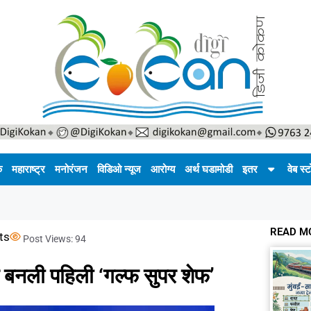
क
महाराष्ट्र
मनोरंजन
विडिओ न्यूज
आरोग्य
अर्थ घडामोडी
इतर
वेब स्ट
READ M
ts
Post Views:
94
र बनली पहिली ‘गल्फ सुपर शेफ’