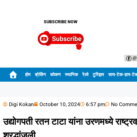
SUBSCRIBE NOW
होम
ब्रेकिंग
कोकण
स्थानिक
रेल्वे
टुरिझम
साय-टेक-हाय-टे
Digi Kokan
October 10, 2024
6:57 pm
No Comme
उद्योगपती रतन टाटा यांना उरणमध्ये राष्ट्रवादी
श्रद्धांजली