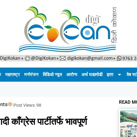
क
महाराष्ट्र
मनोरंजन
विडिओ न्यूज
आरोग्य
अर्थ घडामोडी
इतर
वेब स्ट
READ M
nts
Post Views:
98
 काँग्रेस पार्टीतर्फे भावपूर्ण