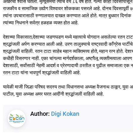
अखेरचा श्वास घेतला. मृत्यूसमयी त्यांचे वय ८६ वर्षे होते. गेल्या काही दिवसापासून
e
o
l
e
राजकीय व सामाजिक उद्योग विश्वावर शोककळा पसरले आहे. दोनच दिवसापूर्वी ७
b
d
त्यांना उपचारासाठी रुग्णालयात दाखल करण्यात आले होते. मात्र बुधवार दिना
त्यांच्या निधनाने सर्वत्र हळहळ व्यक्त होत आहे.
o
o
o
n
देशाच्या विकासात,देशाच्या जडणघडण मध्ये महत्वाचे योगदान असलेल्या रतन टाटा यां
k
श्रद्धांजली अर्पण करण्यात आली आहे. उरण तालुक्याचे राष्ट्रवादी काँग्रेस पार्टी
श्रद्धांजली वाहिली. रतन टाटा साहेब महान व्यक्तिमत्त्व होते, महान रत्न होते. देशाच
कधीही विसरणार नाही. एका चांगल्या मार्गदर्शकाला, अष्टपैलू व्यक्तीमत्वाला आ
देशासाठी, सर्वांसाठी नेहमी आदर्श व प्रेरणादायी ठरतील व पुढील समाजाला एक नव
रतन टाटा यांना भावपुर्ण श्रद्धांजली वाहिली आहे.
यावेळी माजी जिल्हा परिषद सदस्य तथा विधानसभा अध्यक्ष वैजनाथ ठाकूर, युवा अध
पाटील, युवा अध्यक्ष अमर घरत आदींनी श्रद्धांजली वाहिली आहे.
Author:
Digi Kokan