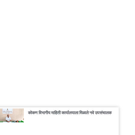
कोकण विभागीय माहिती कार्यालयाला मिळाले नवे उपसंचालक