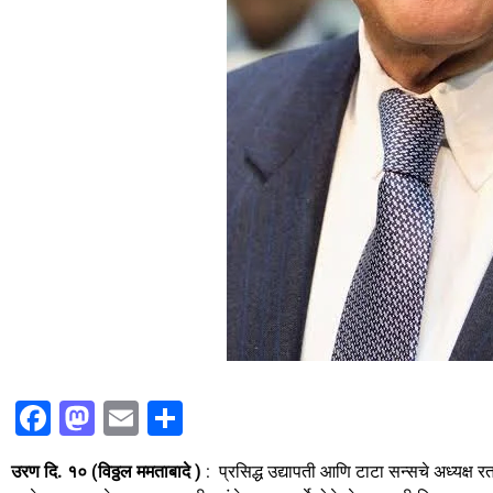
F
M
E
S
a
a
m
h
उरण दि. १० (विठ्ठल ममताबादे )
: प्रसिद्ध उद्यापती आणि टाटा सन्सचे अध्यक्ष र
c
st
ai
ar