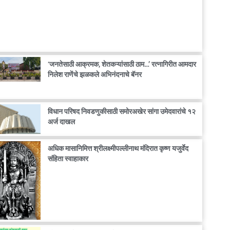
‘जनतेसाठी आक्रमक, शेतकऱ्यांसाठी ठाम…’ रत्नागिरीत आमदार
निलेश राणेंचे झळकले अभिनंदनाचे बॅनर
विधान परिषद निवडणुकीसाठी समोरअखेर सांगा उमेदवारांचे १२
अर्ज दाखल
अधिक मासानिमित्त श्रीलक्ष्मीपल्लीनाथ मंदिरात कृष्ण यजुर्वेद
संहिता स्वाहाकार