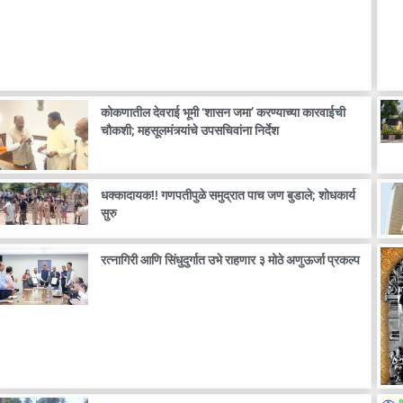
कोकणातील देवराई भूमी ‘शासन जमा’ करण्याच्या कारवाईची
चौकशी; महसूलमंत्र्यांचे उपसचिवांना निर्देश
धक्कादायक!! गणपतीपुळे समुद्रात पाच जण बुडाले; शोधकार्य
सुरु
रत्नागिरी आणि सिंधुदुर्गात उभे राहणार ३ मोठे अणुऊर्जा प्रकल्प