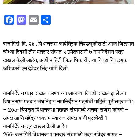
F
M
E
S
a
a
m
h
c
st
ai
ar
रत्नागिरी, दि. २४ : विधानसभा सार्वत्रिक निवडणुकीसाठी आज जिल्ह्यात
e
o
l
e
चौथ्या दिवशी तीन मतदार संघात ५ उमेदवारांनी ७ नामनिर्देशन पत्र
b
d
दाखल केली आहेत, अशी माहिती जिल्हाधिकारी तथा जिल्हा निवडणूक
o
o
अधिकारी एम देवेंदर सिंह यांनी दिली.
o
n
k
नामनिर्देशन पत्र दाखल करण्याच्या आजच्या दिवशी दाखल झालेल्या
विधानसभा मतदार संघनिहाय नामनिर्देशन पत्रांची माहिती पुढीलप्रमाणे :
– 265- चिपळूण विधानसभा मतदार संघामध्ये अनघा राजेश कांगणे –
अपक्ष आणि महेंद्र जयराम पवार – अपक्ष यांनी प्रत्येकी 1
नामनिर्देशनपत्र दाखल केली आहेत.
266- रत्नागिरी विधानसभा मतदार संघामध्ये उदय रविंद्र सामंत –