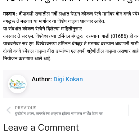
e
o
l
e
मडगाव :
दीपावली सणातील गर्दी लक्षात घेऊन कोकण रेल्वे मार्गावर दोन वनवे स्
b
d
बंगळुरू ते मडगाव या मार्गावर या विशेष गाड्या धावणार आहेत.
o
o
या संदर्भात कोकण रेल्वेने दिलेल्या माहितीनुसार
कारवार ते सर एम. विश्वेश्वरय्या टर्मिनल बंगळुरू दरम्यान गाडी (01686) ही वन
o
n
याचबरोबर सर एम. विश्वेश्वरय्या टर्मिनल बंगळूर ते मडगाव दरम्यान धावणारी गा
k
दोन्ही वनवे स्पेशल गाड्या वीस डब्यांच्या एलएचबी श्रेणीतील गाड्या असणार आहेत
नियोजन करण्यात आले आहे.
Author:
Digi Kokan
PREVIOUS
दृष्टीहीन अजय, सागरचे रेस अक्रॉस इंडिया सायकल स्पर्धेत दिव्य यश
Leave a Comment