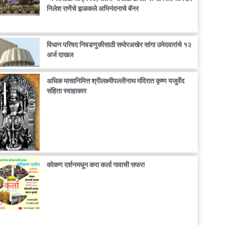
निलेश राणेंचे झळकले अभिनंदनाचे बॅनर
विधान परिषद निवडणुकीसाठी समोरअखेर सांगा उमेदवारांचे १२
अर्ज दाखल
अधिक मासानिमित्त श्रीलक्ष्मीपल्लीनाथ मंदिरात कृष्ण यजुर्वेद
संहिता स्वाहाकार
कोकण दर्शनमधून करा कर्ला गावाची सफर!