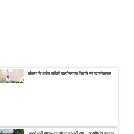
कोकण विभागीय माहिती कार्यालयाला मिळाले नवे उपसंचालक
‘जनतेसाठी आक्रमक, शेतकऱ्यांसाठी ठाम…’ रत्नागिरीत आमदार