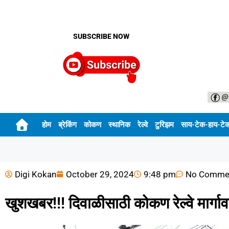
SUBSCRIBE NOW
होम
ब्रेकिंग
कोकण
स्थानिक
रेल्वे
टुरिझम
साय-टेक-हाय-टे
Digi Kokan
October 29, 2024
9:48 pm
No Comme
खुशखबर!!! दिवाळीसाठी कोकण रेल्वे मार्गा