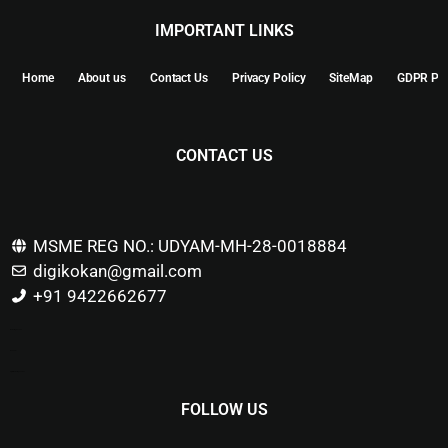
IMPORTANT LINKS
Home
About us
Contact Us
Privacy Policy
SiteMap
GDPR Pol
CONTACT US
MSME REG NO.: UDYAM-MH-28-0018884
digikokan@gmail.com
+91 9422662677
Marketing Hack4u
Buzz 4Ai
Digital Marketing Courses
FOLLOW US