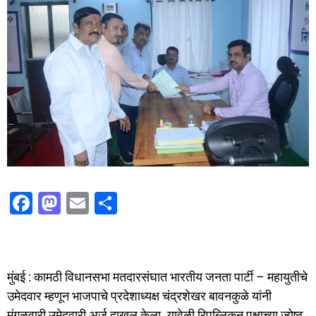
F
M
E
S
a
a
m
h
c
st
ai
ar
e
o
l
e
मुंबई : कामठी विधानसभा मतदारसंघात भारतीय जनता पार्टी – महायुतीचे
b
d
उमेदवार म्हणून भाजपाचे प्रदेशाध्यक्ष चंद्रशेखर बावनकुळे यांनी
o
o
मंगळवारी उमेदवारी अर्ज दाखल केला. यावेळी रिपब्लिकन पक्षाच्या ज्येष्ठ