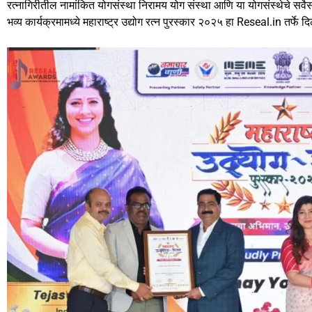
e
o
l
e
रत्नागिरीतील नामांकित योगसंस्था निरामय योग संस्था आणि या योगसंस्थेचे सर्वेस
b
d
भव्य कार्यक्रमामध्ये महाराष्ट्र उद्योग रत्न पुरस्कार २०२५ हा Reseal.in तर्फे 
o
o
o
n
k