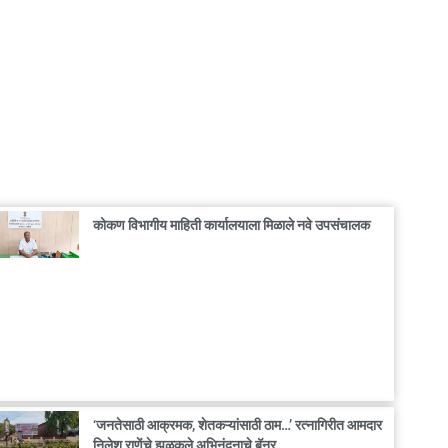
कोकण विभागीय माहिती कार्यालयाला मिळाले नवे उपसंचालक
‘जनतेसाठी आक्रमक, शेतकऱ्यांसाठी ठाम…’ रत्नागिरीत आमदार
निलेश राणेंचे झळकले अभिनंदनाचे बॅनर