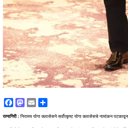
F
M
E
S
a
a
m
h
रत्नागिरी :
निरामय योगा क्लासेसने सर्वोत्कृष्ट योगा क्लासेसचे नामांकन पटकावून 
c
st
ai
ar