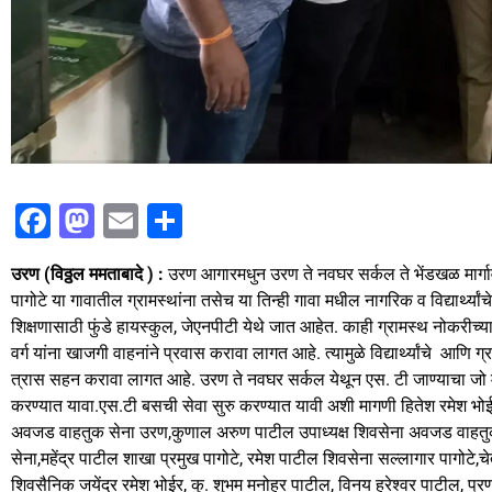
F
M
E
S
a
a
m
h
उरण (विठ्ठल ममताबादे ) :
उरण आगारमधुन उरण ते नवघर सर्कल ते भेंडखळ मार्गावर
c
st
ai
ar
पागोटे या गावातील ग्रामस्थांना तसेच या तिन्ही गावा मधील नागरिक व विद्यार्थ्यांच
e
o
l
e
शिक्षणासाठी फुंडे हायस्कुल, जेएनपीटी येथे जात आहेत. काही ग्रामस्थ नोकरीच्या
b
d
वर्ग यांना खाजगी वाहनांने प्रवास करावा लागत आहे. त्यामुळे विद्यार्थ्यांचे आण
त्रास सहन करावा लागत आहे. उरण ते नवघर सर्कल येथून एस. टी जाण्याचा जो मार
o
o
करण्यात यावा.एस.टी बसची सेवा सुरु करण्यात यावी अशी मागणी हितेश रमेश 
o
n
अवजड वाहतुक सेना उरण,कुणाल अरुण पाटील उपाध्यक्ष शिवसेना अवजड वाहतु
k
सेना,महेंद्र पाटील शाखा प्रमुख पागोटे, रमेश पाटील शिवसेना सल्लागार पागोटे,
शिवसैनिक जयेंद्र रमेश भोईर, कु. शुभम मनोहर पाटील, विनय हरेश्वर पाटील, प