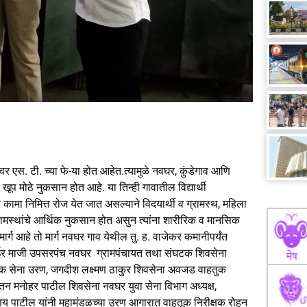
 एस. टी. च्या फे-या होत आहेत.त्यामुळे नवघर, कुंडेगाव आणि
े खूप मोठे नुकसान होत आहे. या तिन्ही गावातील विद्यार्थी
 कामा निमित्त रोज येत जात असल्याने विदयार्थी व ग्रामस्थ, महिला
ि ग्रामस्थांचे आर्थिक नुकसान होत असुन त्यांना शारीरिक व मानसिक
्ग आहे तो मार्ग नवघर गाव येथील तु. ह. वाजेकर कमानीपर्यंत
भोईर माजी उपसरपंच नवघर ग्रामपंचायत तथा संघटक शिवसेना
क सेना उरण, जगदीश लक्ष्मण ठाकुर शिवसेना अवजड वाहतुक
चेतन मनोहर पाटील शिवसेना नवघर युवा सेना विभाग अध्यक्ष,
्रणय पाटील यांनी महामंडळच्या उरण आगारात वाहतूक निरीक्षक रोहन