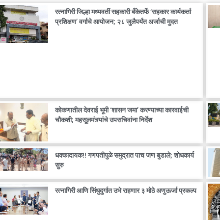
रत्नागिरी जिल्हा मध्यवर्ती सहकारी बँकेतर्फे ‘सहकार कार्यकर्ता
प्रशिक्षण’ वर्गाचे आयोजन; २८ जुलैपर्यंत अर्जाची मुदत
कोकणातील देवराई भूमी ‘शासन जमा’ करण्याच्या कारवाईची
चौकशी; महसूलमंत्र्यांचे उपसचिवांना निर्देश
धक्कादायक!! गणपतीपुळे समुद्रात पाच जण बुडाले; शोधकार्य
सुरु
रत्नागिरी आणि सिंधुदुर्गात उभे राहणार ३ मोठे अणुऊर्जा प्रकल्प