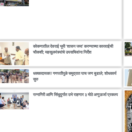
कोकणातील देवराई भूमी ‘शासन जमा’ करण्याच्या कारवाईची
चौकशी; महसूलमंत्र्यांचे उपसचिवांना निर्देश
धक्कादायक!! गणपतीपुळे समुद्रात पाच जण बुडाले; शोधकार्य
सुरु
रत्नागिरी आणि सिंधुदुर्गात उभे राहणार ३ मोठे अणुऊर्जा प्रकल्प