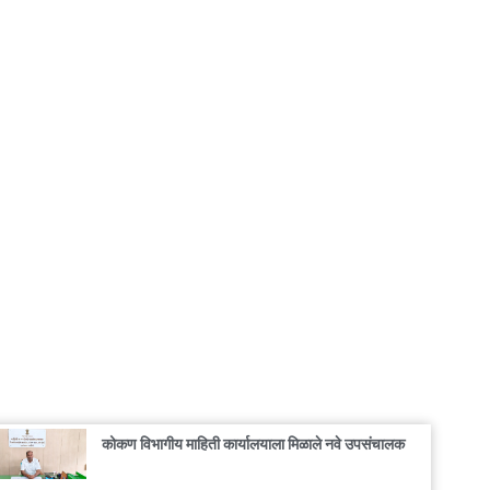
कोकण विभागीय माहिती कार्यालयाला मिळाले नवे उपसंचालक