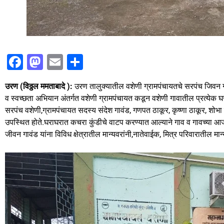
F
M
E
S
a
a
m
h
उरण (विठ्ठल ममताबादे ):
उरण तालुक्यातील वशेणी ग्रामपंचायतचे सरपंच जिवन ग
c
st
ai
ar
व स्वच्छता अभियान अंतर्गत वशेणी ग्रामपंचायत कडून वशेणी गावातील प्रत्येक
e
o
l
e
सरपंच वशेणी,ग्रामपंचायत सदस्य संदेश गावंड, गणपत ठाकूर, कृष्णा ठाकूर, शोभा पा
b
d
उपस्थित होते.घराघरात कचरा कुंडीचे वाटप करण्यात आल्याने गाव व गावच्या आज
जीवन गावंड यांना विविध क्षेत्रातील मान्यवरांनी,नातेवाईक, मित्र परिवारातील मान्य
o
o
o
n
k