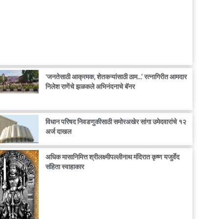
‘जनतेसाठी आक्रमक, शेतकऱ्यांसाठी ठाम…’ रत्नागिरीत आमदार
निलेश राणेंचे झळकले अभिनंदनाचे बॅनर
विधान परिषद निवडणुकीसाठी समोरअखेर सांगा उमेदवारांचे १२
अर्ज दाखल
अधिक मासानिमित्त श्रीलक्ष्मीपल्लीनाथ मंदिरात कृष्ण यजुर्वेद
संहिता स्वाहाकार