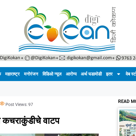
क
महाराष्ट्र
मनोरंजन
विडिओ न्यूज
आरोग्य
अर्थ घडामोडी
इतर
वेब स्ट
READ M
Post Views:
97
त कचराकुंडीचे वाटप