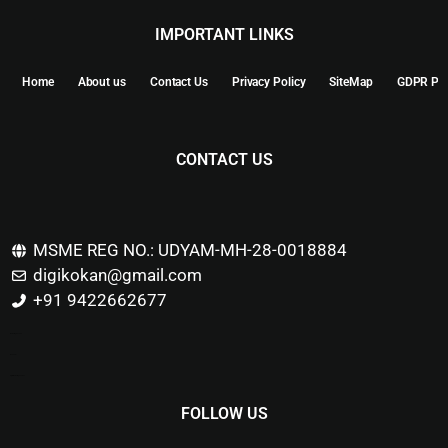
IMPORTANT LINKS
Home
About us
Contact Us
Privacy Policy
SiteMap
GDPR Pol
CONTACT US
MSME REG NO.: UDYAM-MH-28-0018884
digikokan@gmail.com
+91 9422662677
Marketing Hack4u
Buzz 4Ai
Digital Marketing Courses
FOLLOW US