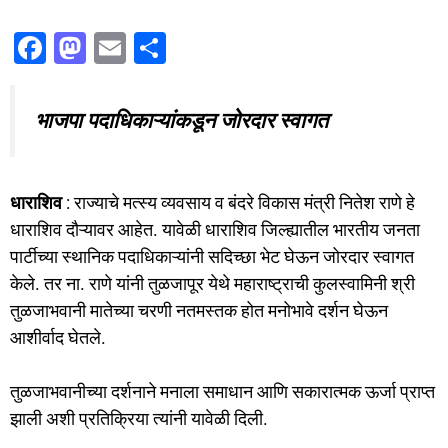
F
M
E
S
a
a
m
h
c
st
ai
ar
भाजपा पदाधिकाऱ्यांकडून जोरदार स्वागत
e
o
l
e
b
d
o
o
धाराशिव
: राज्याचे मत्स्य व्यवसाय व बंदरे विकास मंत्री नितेश राणे हे
धाराशिव दौऱ्यावर आहेत. यावेळी धाराशिव जिल्ह्यातील भारतीय जनता
o
n
पार्टीच्या स्थानिक पदाधिकाऱ्यांनी सदिच्छा भेट घेऊन जोरदार स्वागत
k
केले. तर ना. राणे यांनी तुळजापूर येथे महाराष्ट्राची कुलस्वामिनी श्री
तुळजाभवानी मातेच्या चरणी नतमस्तक होत मनोभावे दर्शन घेऊन
आशीर्वाद घेतले.
तुळजाभवानीच्या दर्शनाने मनाला समाधान आणि सकारात्मक ऊर्जा प्राप्त
झाली अशी प्रतिक्रिया त्यांनी यावेळी दिली.