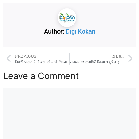
Author:
Digi Kokan
PREVIOUS
NEXT
निवळी घाटात मिनी बस- सीएनजी टँकरमध्ये धडक ; २६ शिक्षक जखमी
सावधान !!! रत्नागिरी जिल्ह्यात पुढील ३ ते ४ तासात विजांसह पाऊस
Leave a Comment