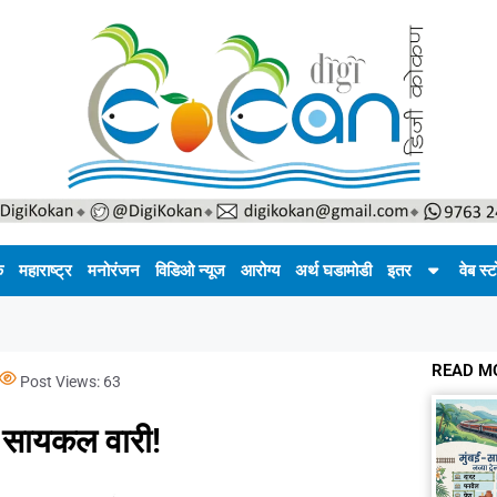
क
महाराष्ट्र
मनोरंजन
विडिओ न्यूज
आरोग्य
अर्थ घडामोडी
इतर
वेब स्ट
READ M
Post Views:
63
णे सायकल वारी!