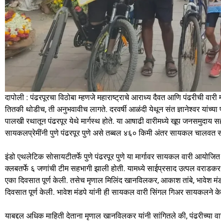
दापोली : पंढरपूरचा विठोबा म्हणजे महाराष्ट्राचे आराध्य दैवत आणि पंढरीची वारी म
तितकी थोडीच, ती अनुभवावीच लागते. दरवर्षी आळंदी येथून संत ज्ञानेश्वर यांच्या 
पालखी रथातून पंढरपूर येथे मार्गस्थ होते. या आषाढी वारीमध्ये खूप जनसमुदा
सायकलप्रेमींनी पुणे पंढरपूर पुणे असे तब्बल ४६० किमी अंतर सायकल चालवत साय
इंडो एथलेटिक सोसायटीतर्फे पुणे पंढरपूर पुणे या मार्गावर सायकल वारी आयोज
क्लबतर्फे ६ जणांची टीम सहभागी झाली होती. यामध्ये साईप्रसाद उत्पल वराडकर (व
एका दिवसात पूर्ण केली. तसेच मृणाल मिलिंद खानविलकर, आकाश तांबे, भावेश मंडपे
दिवसात पूर्ण केली. भावेश मंडपे यांनी ही सायकल वारी सिंगल गिअर सायकलने क
याबद्दल अधिक माहिती देताना मृणाल खानविलकर यांनी सांगितले की, पंढरीच्या वारीम