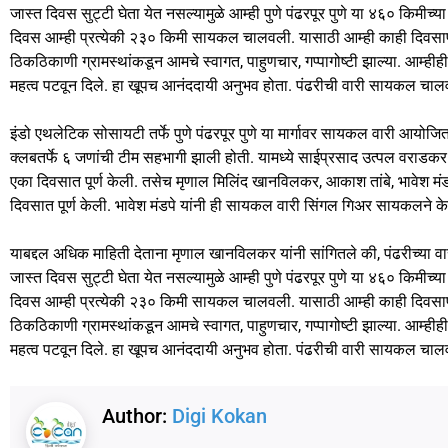
जास्त दिवस सुट्टी घेता येत नसल्यामुळे आम्ही पुणे पंढरपूर पुणे या ४६० किमीच
दिवस आम्ही प्रत्येकी २३० किमी सायकल चालवली. यासाठी आम्ही काही दिवसाप
ठिकठिकाणी ग्रामस्थांकडून आमचे स्वागत, पाहुणचार, गप्पागोष्टी झाल्या. आम्ही
महत्व पटवून दिले. हा खूपच आनंददायी अनुभव होता. पंढरीची वारी सायकल चालवत पू
इंडो एथलेटिक सोसायटी तर्फे पुणे पंढरपूर पुणे या मार्गावर सायकल वारी आयो
क्लबतर्फे ६ जणांची टीम सहभागी झाली होती. यामध्ये साईप्रसाद उत्पल वराडकर (व
एका दिवसात पूर्ण केली. तसेच मृणाल मिलिंद खानविलकर, आकाश तांबे, भावेश मंडपे
दिवसात पूर्ण केली. भावेश मंडपे यांनी ही सायकल वारी सिंगल गिअर सायकलने क
याबद्दल अधिक माहिती देताना मृणाल खानविलकर यांनी सांगितले की, पंढरीच्या वारीम
जास्त दिवस सुट्टी घेता येत नसल्यामुळे आम्ही पुणे पंढरपूर पुणे या ४६० किमीच
दिवस आम्ही प्रत्येकी २३० किमी सायकल चालवली. यासाठी आम्ही काही दिवसाप
ठिकठिकाणी ग्रामस्थांकडून आमचे स्वागत, पाहुणचार, गप्पागोष्टी झाल्या. आम्ही
महत्व पटवून दिले. हा खूपच आनंददायी अनुभव होता. पंढरीची वारी सायकल चालवत पू
Author:
Digi Kokan