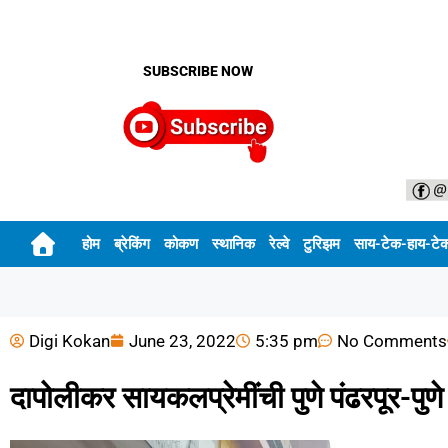
SUBSCRIBE NOW
होम
ब्रेकिंग
कोकण
स्थानिक
रेल्वे
टुरिझम
साय-टेक-हाय-टे
Digi Kokan
June 23, 2022
5:35 pm
No Comments
दापोलीकर सायकलप्रेमींची पुणे पंढरपूर-पु