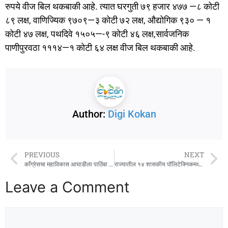
रुपये वीज बिल थकबाकी आहे. त्यात घरगुती ७९ हजार ४७७ —८ कोटी
८९ लक्ष, वाणिज्यिक ९७०९—३ कोटी ७२ लक्ष, औद्योगिक ९३० — १
कोटी ४७ लक्ष, पथदिवे १५०५—-९ कोटी ४६ लक्ष,सार्वजनिक
पाणीपुरवठा १११४—१ कोटी ६४ लक्ष वीज बिल थकबाकी आहे.
Author:
Digi Kokan
PREVIOUS
NEXT
काँग्रेसचा महाविकास आघाडीला पाठिंबा कायम, बहुमत ‘मविआ’कडेच : नाना पटोले
राज्यातील १४ शासकीय पॉलिटेक्निकमध्ये अल्पसंख्याक विद्यार्थ्यांसाठी विशेष तुकडी
Leave a Comment