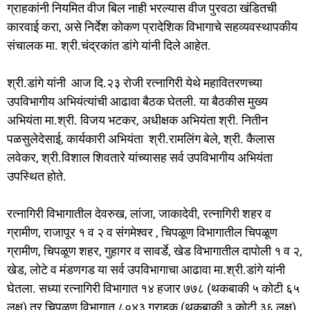
ग्राहकांनी नियमित वीज बिल नाही भरल्यास वीज पुरवठा खंडितची
कारवाई करा, असे निर्देश कोकण प्रादेशिक विभागाचे सहव्यवस्थापकीय
संचालक मा. श्री.चंद्रकांत डांगे यांनी दिले आहेत.
श्री.डांगे यांनी आज दि.२३ रोजी रत्नागिरी येथे महावितरणच्या
उपविभागीय अभियंत्यांची आढावा बैठक घेतली. या बैठकीस मुख्य
अभियंता मा.श्री. विजय भटकर, अधीक्षक अभियंता श्री. नितीन
पळसुलेदेसाई, कार्यकारी अभियंता श्री.रामलिंग बेले, श्री. कैलास
लवेकर, श्री.विशाल शिवतारे यांच्यासह सर्व उपविभागीय अभियंता
उपस्थित होते.
रत्नागिरी विभागातील देवरुख, लांजा, जाकादेवी, रत्नागिरी शहर व
ग्रामीण, राजापूर १ व २ व संगमेश्वर , चिपळूण विभागातील चिपळूण
ग्रामीण, चिपळूण शहर, गुहागर व सावर्डे, खेड विभागातील दापोली १ व २,
खेड, लोटे व मंडणगड या सर्व उपविभागाचा आढावा मा.श्री.डांगे यांनी
घेतला. सध्या रत्नागिरी विभागात १४ हजार ७७८ (थकबाकी ५ कोटी ६५
लक्ष) तर चिपळूण विभागात ८०४३ ग्राहक (थकबाकी ३ कोटी ३६ लक्ष)