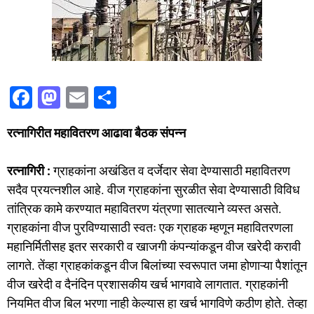
F
M
E
S
a
a
m
h
रत्नागिरीत महावितरण
आढावा बैठक संपन्न
c
st
ai
ar
e
o
l
e
रत्नागिरी :
ग्राहकांना अखंडित व दर्जेदार सेवा देण्यासाठी महावितरण
b
d
सदैव प्रयत्नशील आहे. वीज ग्राहकांना सुरळीत सेवा देण्यासाठी विविध
o
o
तांत्रिक कामे करण्यात महावितरण यंत्रणा सातत्याने व्यस्त असते.
o
n
ग्राहकांना वीज पुरविण्यासाठी स्वतः एक ग्राहक म्हणून महावितरणला
महानिर्मितीसह इतर सरकारी व खाजगी कंपन्यांकडून वीज खरेदी करावी
k
लागते. तेंव्हा ग्राहकांकडून वीज बिलांच्या स्वरूपात जमा होणाऱ्या पैशांतून
वीज खरेदी व दैनंदिन प्रशासकीय खर्च भागवावे लागतात. ग्राहकांनी
नियमित वीज बिल भरणा नाही केल्यास हा खर्च भागविणे कठीण होते. तेव्हा