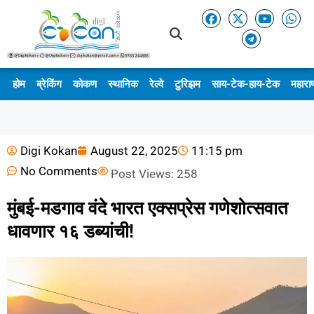
होम
ब्रेकिंग
कोकण
स्थानिक
रेल्वे
टुरिझम
साय-टेक-हाय-टेक
महाराष
Digi Kokan
August 22, 2025
11:15 pm
No Comments
Post Views:
258
मुंबई-मडगाव वंदे भारत एक्सप्रेस गणेशोत्सवात
धावणार १६ डब्यांची!