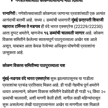
गणेशोत्सवासाठी कोकणवासीयांना मोठा दिलासा
c
st
ai
ar
e
o
l
e
रत्नागिरी :
गणेशोत्सवासाठी कोकणला जाणाऱ्या प्रवाशांसाठी एक अत्यंत
b
d
आनंदाची बातमी आहे. सध्या ८ डब्यांची धावणारी
मुंबई छत्रपती शिवाजी
o
o
महाराज टर्मिनस ते मडगाव
ही वंदे भारत एक्सप्रेस (22229/22230)
o
n
आता दुप्पट क्षमतेने, म्हणजेच
१६ डब्यांची चालवली जाणार
आहे. कोकण
विकास समितीने केलेल्या सातत्यपूर्ण पाठपुराव्याला अखेर यश आले
k
असून, याबाबत आता केवळ रेल्वेच्या अधिकृत घोषणेची प्रवाशांना
उत्सुकता आहे.
कोकण विकास समितीच्या पाठपुराव्याला यश
मुंबई-मडगाव वंदे भारत एक्सप्रेस
सुरू झाल्यापासूनच या गाडीला
प्रवाशांचा प्रचंड प्रतिसाद मिळत आहे. ही गाडी नेहमीच पूर्ण क्षमतेने
धावत असल्याने, कोकण विकास समितीने वेळोवेळी ही गाडी १६ किंवा २०
डब्यांची चालवावी, अशी मागणी केली होती. मागील काही महिन्यांपासून
सुरू असलेल्या लेखी पाठपुराव्यानंतर अखेर या मागणीला यश मिळाले