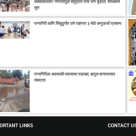
धक्कादायक!! गणपतीपुळे समुद्रात पाच जण बुडाले; शोधकार्य
सुरु
रत्नागिरी आणि सिंधुदुर्गात उभे राहणार ३ मोठे अणुऊर्जा प्रकल्प
रत्नागिरीला अवकाळी पावसाचा तडाखा; हापूस बागायतदार
संकटात
ORTANT LINKS
CONTACT U