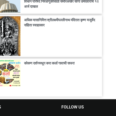
विधान परिषद निवडणुकीसाठी समोरअखेर सांगा उमेदवारांचे १२
अर्ज दाखल
अधिक मासानिमित्त श्रीलक्ष्मीपल्लीनाथ मंदिरात कृष्ण यजुर्वेद
संहिता स्वाहाकार
कोकण दर्शनमधून करा कर्ला गावाची सफर!
S
FOLLOW US