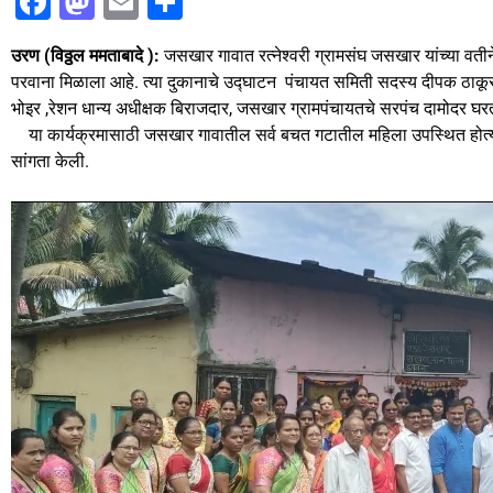
F
M
E
S
a
a
m
h
उरण (विठ्ठल ममताबादे ):
जसखार गावात रत्नेश्वरी ग्रामसंघ जसखार यांच्या वतीने
c
st
ai
ar
परवाना मिळाला आहे. त्या दुकानाचे उद्घाटन पंचायत समिती सदस्य दीपक ठाकूर 
e
o
l
e
भोइर ,रेशन धान्य अधीक्षक बिराजदार, जसखार ग्रामपंचायतचे सरपंच दामोदर घर
b
d
या कार्यक्रमासाठी जसखार गावातील सर्व बचत गटातील महिला उपस्थित होत्या.स
सांगता केली.
o
o
o
n
k