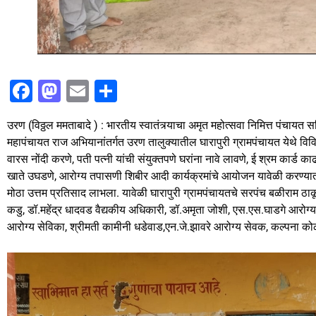
F
M
E
S
a
a
m
h
उरण (विठ्ठल ममताबादे ) : भारतीय स्वातंत्र्याचा अमृत महोत्सवा निमित्त पंचायत सम
c
st
ai
ar
महापंचायत राज अभियानांतर्गत उरण तालुक्यातील घारापुरी ग्रामपंचायत येथे विव
e
o
l
e
वारस नोंदी करणे, पती पत्नी यांची संयुक्तपणे घरांना नावे लावणे, ई श्रम कार्ड
b
d
खाते उघडणे, आरोग्य तपासणी शिबीर आदी कार्यक्रमांचे आयोजन यावेळी करण्यात 
मोठा उत्तम प्रतिसाद लाभला. यावेळी घारापुरी ग्रामपंचायतचे सरपंच बळीराम ठाक
o
o
कडु, डॉ.महेंद्र धादवड वैद्यकीय अधिकारी, डॉ.अमृता जोशी, एस.एस.घाडगे आरोग्य 
o
n
आरोग्य सेविका, श्रीमती कामीनी धडेवाड,एन.जे.झावरे आरोग्य सेवक, कल्पना कोळ
k