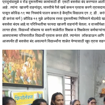
k
प्रादुर्भावामुळे व रोड दुरूस्तीच्या कामांसाठी ही एसटी बससेवा बंद करण्यात आली हो
आहे . त्यांना खाजगी वाहनांतून, जास्तीचे पैसे खर्च करून प्रवास करणे त्रा
पासून कोविड-१९ च्या नियमांचे पालन करून हे केंद्रीय विद्यालय एन .ए .डी . कर
डी करंजा मार्ग ) कौविड-१९ मुळे अगोदरच रस्ता दुरूस्तीच्या निमित्ताने मोठमोठे खड
बससेवा बंदच आहे.या परिस्थितीचा फायदा खाजगी वाहनांनी घेतला. व वाजवीपेक्षा ज
लागत होता. विद्यार्थ्यां सोबतच या बसने शाळेतील शिक्षक व शिक्षकेतर कर्मचाऱ्
आसपासच्या परिसरातील विद्यार्थी प्रवास करत होते. त्यानंतर लॉकडाऊन आणि रस्त
आजपर्यंत ही बससेवा बंद असल्याने विद्यार्थ्यांना शाळेत येण्यासाठी खुप त्रास 