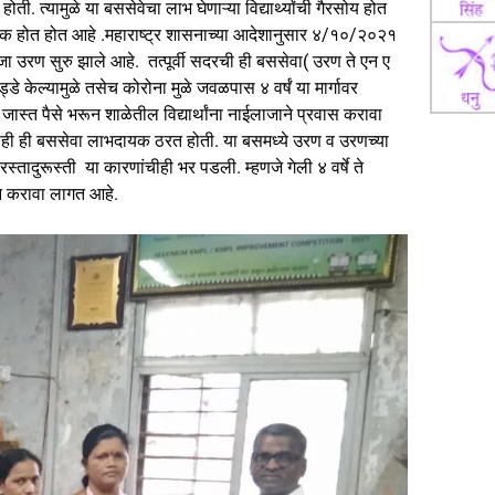
ती. त्यामुळे या बससेवेचा लाभ घेणाऱ्या विद्यार्थ्यांची गैरसोय होत
सदायक होत होत आहे .महाराष्ट्र शासनाच्या आदेशानुसार ४/१०/२०२१
ंजा उरण सुरु झाले आहे. तत्पूर्वी सदरची ही बससेवा( उरण ते एन ए
्डे केल्यामुळे तसेच कोरोना मुळे जवळपास ४ वर्षं या मार्गावर
ास्त पैसे भरून शाळेतील विद्यार्थांना नाईलाजाने प्रवास करावा
यांनाही ही बससेवा लाभदायक ठरत होती. या बसमध्ये उरण व उरणच्या
ादुरूस्ती या कारणांचीही भर पडली. म्हणजे गेली ४ वर्षे ते
सहन करावा लागत आहे.