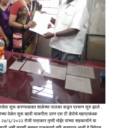
बससेवा सुरू करण्याबाबत शाळेच्या पालका कडून प्रयत्न सुरु झाले .
ळेच्या वेळेत सुरू व्हावी याकरीता उरण एस टी डेपोचे महाप्रबंधक
 २४/६/२०२२ रोजी पत्रकार तृप्ती भोईर यांच्या सहकार्याने या
्हावी अशी मागणी समस्त पालकवर्गा तर्फे करण्यात आली.हे निवेदन