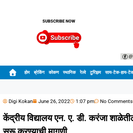
SUBSCRIBE NOW
होम
ब्रेकिंग
कोकण
स्थानिक
रेल्वे
टुरिझम
साय-टेक-हाय-टे
Digi Kokan
June 26, 2022
1:07 pm
No Comments
केंद्रीय विद्यालय एन. ए. डी. करंजा शाळेत
सुरू करण्याची मागणी