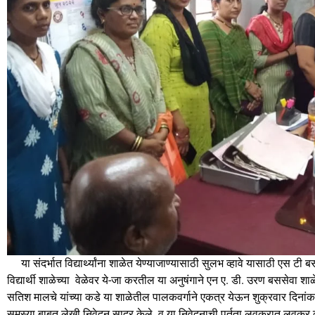
या संदर्भात विद्यार्थ्यांना शाळेत येण्याजाण्यासाठी सुलभ व्हावे यासाठी एस टी 
विद्यार्थी शाळेच्या वेळेवर ये-जा करतील या अनुषंगाने एन ए. डी. उरण बससेवा शा
सतिश मालचे यांच्या कडे या शाळेतील पालकवर्गाने एकत्र येऊन शुक्रवार दिनांक
समस्या बाबत लेखी निवेदन सादर केले. व या निवेदनाची पुर्तता लवकरात लवकर व