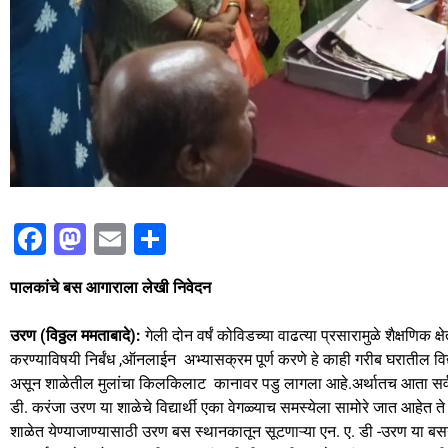
F
M
E
S
a
a
m
h
पालकांचे बस आगाराला लेखी निवेदन
c
st
ai
ar
e
o
l
e
उरण (विठ्ठल ममताबादे):
गेली दोन वर्षं कोविडच्या वाढत्या प्रसारामुळे शैक्षणिक क्ष
b
d
करण्याविषयी निर्बंध ,ऑनलाईन अभ्यासक्रम पूर्ण करणे हे काही गरीब घरातील विद्
असून शाळेतील मुलांचा किलकिलाट कानावर पडु लागला आहे.अर्थातच आता सर्व शाळ
o
o
डी. करंजा उरण या शाळेचे विद्यार्थी एका वेगळ्याच समस्येला सामोरे जात आहेत 
o
n
शाळेत येण्याजाण्यासाठी उरण बस स्थानकातून सूटणाऱ्या एन. ए. डी -उरण या बस