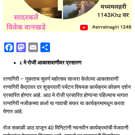
F
M
E
S
a
a
m
h
८ मे रोजी आकाशवाणीवर प्रसारण
c
st
ai
ar
e
o
l
e
रत्नागिरी – नुकताच सुवर्ण महोत्सव साजरा केलेल्या आकाशवाणी
b
d
रत्नागिरी केंद्रावर दर शुक्रवारी पर्यटन विषयक कार्यक्रम कोकण दर्शन
o
o
प्रसारित होणार आहे. आठ मे रोजी प्रसारित होणाऱ्या पहिल्याच भागात
o
n
रत्नागिरी नजीकच्या कर्ला या गावाची सफर या कार्यक्रमामधून करता
येणार आहे.
k
रोज सकाळी आठ वाजून 40 मिनिटांनी नवनवीन कार्यक्रमांची मेजवानी