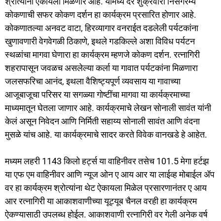
श्रोत्यांना ऐकायला मिळणार आहे. यामध्ये दर शुक्रवारी निसर्गरम्य
कोकणाची सफर कोकण दर्शन हा कार्यक्रम प्रसारित होणार आहे.
कोकणातल्या अनवट वाटा, हिरव्यागार वनराईत दडलेली पर्यटकांना
खुणावणारी वेगवेगळी ठिकाणे, इथले गडकिल्ले अशा विविध पर्यटन
स्थळांचा मागवा घेणारा हा कार्यक्रम म्हणजे कोकण दर्शन. रत्नागिरी
शहरापासून जवळच असलेल्या कर्ला या गावात पर्यटकांना मिळणारा
जलसफरिचा आनंद, इथला वैशिष्ट्यपूर्ण व्यवसाय या गावाच्या
आजूबाजूचा परिसर या सगळ्या गोष्टींचा मागवा या कार्यक्रमाच्या
माध्यमातून घेतला जाणार आहे. कार्यक्रमाचे लेखन सोनाली सावंत यांनी
केलं असून निवेदन आणि निर्मिती सहाय्य सोनाली सावंत आणि वंदना
मुसळे यांच आहे. या कार्यक्रमाचे सादर करते विवेक वानखडे हे आहेत.
मध्यम लहरी 1143 किलो हर्ट्स या वाहिनीवर तसेच 101.5 मेगा हर्टझ
या एफ एम वाहिनीवर आणि न्यूज ओन ए आय आर या लाईव्ह मोबाईल ॲप
वर हा कार्यक्रम श्रोत्यांना थेट ऐकायला मिळेल प्रसारणानंतर ए आय
आर रत्नागिरी या आकाशवाणीच्या यूट्यूब चैनल वरही हा कार्यक्रम
ऐकण्यासाठी उपलब्ध होईल. आकाशवाणी रत्नागिरी वर गेली अनेक वर्ष