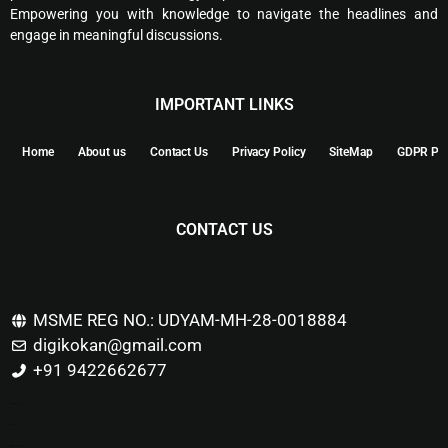
Empowering you with knowledge to navigate the headlines and
engage in meaningful discussions.
IMPORTANT LINKS
Home
About us
Contact Us
Privacy Policy
SiteMap
GDPR Pol
CONTACT US
MSME REG NO.: UDYAM-MH-28-0018884
digikokan@gmail.com
+91 9422662677
Marketing Hack4u
Buzz 4Ai
Digital Marketing Courses