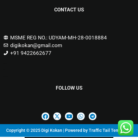
CONTACT US
MSME REG NO.: UDYAM-MH-28-0018884
digikokan@gmail.com
+91 9422662677
Marketing Hack4u
Buzz 4Ai
Digital Marketing Courses
FOLLOW US
Copyright © 2025 Digi Kokan | Powered by
Traffic Tail Templates