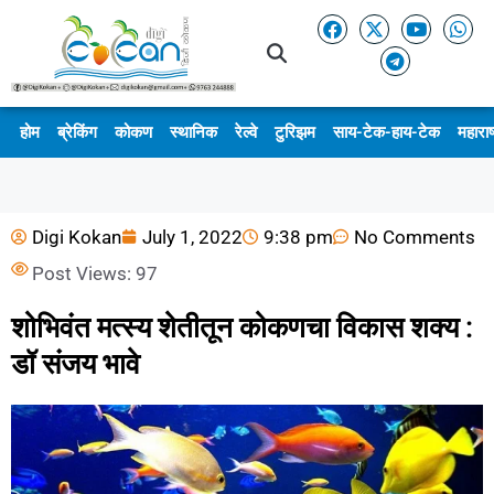
होम
ब्रेकिंग
कोकण
स्थानिक
रेल्वे
टुरिझम
साय-टेक-हाय-टेक
महाराष
Digi Kokan
July 1, 2022
9:38 pm
No Comments
Post Views:
97
शोभिवंत मत्स्य शेतीतून कोकणचा विकास शक्य :
डॉ संजय भावे