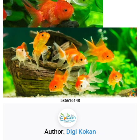
585616148
Author:
Digi Kokan