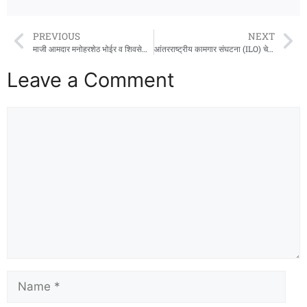
PREVIOUS
NEXT
माजी आमदार मनोहरशेठ भोईर व शिवसेना तालुकाप्रमुख संतोष ठाकूर यांच्या पाठपुराव्याला यश
आंतरराष्ट्रीय कामगार संघटना (ILO) चे संचालक दिग्मार वॉल्टर यांनी दिली महाराष्ट्रातील पनवेल केंद्रास भेट
Leave a Comment