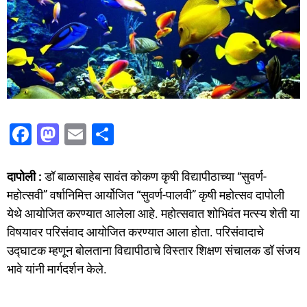
F
M
E
S
a
a
m
h
c
st
ai
ar
दापोली :
डॉ बाळासाहेब सावंत कोकण कृषी विद्यापीठाच्या “सुवर्ण-
e
o
l
e
महोत्सवी” वर्षानिमित्त आर्योजित “सुवर्ण-पालवी” कृषी महोत्सव दापोली
येथे आयोजित करण्यात आलेला आहे. महोत्सवात शोभिवंत मत्स्य शेती या
b
d
विषयावर परिसंवाद आयोजित करण्यात आला होता. परिसंवादाचे
o
o
उद्घाटक म्हणून बोलताना विद्यापीठाचे विस्तार शिक्षण संचालक डॉ संजय
o
n
भावे यांनी मार्गदर्शन केले.
k