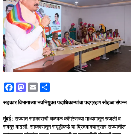
F
M
E
S
a
a
m
h
सहकार विभागाच्या नवनियुक्त पदाधिकाऱ्यांचा पदग्रहण सोहळा संपन्न
c
st
ai
ar
e
o
l
e
मुंबई :
राज्यात सहकाराची चळवळ काँग्रेसच्या माध्यमातून रुजली व
b
d
सर्वदूर वाढली. सहकारातून समृद्धीकडे या ब्रिदवाक्यानुसार राज्यातील