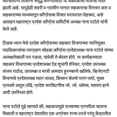
o
o
सर्वसामान्य लोकांना समृद्ध करण्यासाठी या चळवळीची मोलाची मदत
o
n
झाली आहे. यापुढेही शहरी व ग्रामीण भागात सहकाराचा विस्तार करा व
सहकाराच्या माध्यमातून काँग्रेसचा विचार घराघरात पोहचवा, असे
k
आवाहन महाराष्ट्र प्रदेश काँग्रेस कमिटीचे अध्यक्ष नाना पटोले यांनी
केले आहे.
टिळक भवन येथे प्रदेश काँग्रेसच्या सहकार विभागाच्या नवनियुक्त
पदाधिकाऱ्यांचा पदग्रहण सोहळा काँग्रेस प्रदेशाध्यक्ष नाना पटोले यांच्या
अध्यक्षतेखाली पार पडला, यावेळी ते बोलत होते. या कार्यक्रमाला
सहकार विभागाच्या प्रदेशाध्यक्ष ऍड शुभांगी शेरेकर, प्रदेश उपाध्यक्ष
संजय राठोड, उपाध्यक्ष व माजी आमदार हुस्नबानो खलिफे, व्हिजेएनटी
विभागाचे प्रदेशाध्यक्ष मदन जाधव, किसान सेलचे पराग पाष्टे, मुख्य
प्रवक्ते अतुल लोंढे, प्रदेश सरचिटणीस जो. जो. थॉमस, यशवंत हाप्पे
आदी उपस्थित होते.
नाना पटोले पुढे म्हणाले की, सहकारामुळे राज्याच्या प्रगतीला चालना
मिळाली व महाराष्ट्र देशातील एक अग्रेसर राज्य ठरले परंतु केंद्रातील