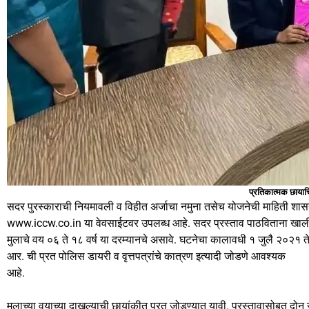
प्रतिकात्मक छायाच
सदर पुरस्काराची नियमावली व विहीत अर्जाचा नमुना तसेच योजनेची माहिती शासना
www.iccw.co.in या वेवसाईटवर उपलब्ध आहे. सदर प्रस्ताव पाठविताना खालील ब
मुलाचे वय ०६ ते १८ वर्ष या दरम्यानचे असावे. घटनेचा कालावधी १ जुलै २०२१ 
आर. ची प्रत पोलिस डायरी व वृत्तपत्रांचे कात्रण इत्यादी जोडणे आवश्यक
आहे.
मुलाच्या वयाच्या दाखल्याची छायांकीत प्रत जोडण्यात यावी. प्रस्तावासोबत दोन स