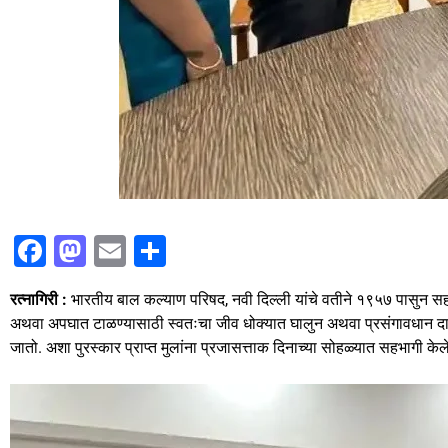
F
M
E
S
a
a
m
h
रत्नागिरी :
भारतीय बाल कल्याण परिषद, नवी दिल्ली यांचे वतीने १९५७ पासुन सहा
c
st
ai
ar
अथवा अपघात टाळण्यासाठी स्वतःचा जीव धोक्यात घालुन अथवा प्रसंगावधान दा
e
o
l
e
जातो. अशा पुरस्कार प्राप्त मुलांना प्रजासत्ताक दिनाच्या सोहळ्यात सहभागी केले
b
d
o
o
o
n