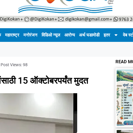
क
महाराष्ट्र
मनोरंजन
विडिओ न्यूज
आरोग्य
अर्थ घडामोडी
इतर
वेब स्ट
READ M
Post Views:
98
वांसाठी 15 ऑक्टोबरपर्यंत मुदत