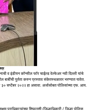
ित्र
ची व इंडीयन कॉन्सील फॉर चाईल्ड वेल्फेअर नवी दिल्ली यांचे
ाबींची पुर्तता करुन प्रस्ताव संकेतस्थळावर भरण्यात यावेत.
ते ३० सप्टेंबर २०२२ हा असावा. अर्जासोबत पोलिसांच्या एफ. आय.
क्षम प्राधिकाऱ्यांच्या शिफारशी (जिल्हाधिकारी / जिल्हा पोलिस