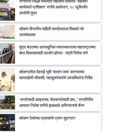
रत्नागिरी जिल्हा मध्यवर्ती सहकारी बँकेतर्फे ‘सहकार
कार्यकर्ता प्रशिक्षण’ वर्गाचे आयोजन; २८ जुलैपर्यंत
अर्जाची मुदत
कोकण विभागीय माहिती कार्यालयाला मिळाले नवे
उपसंचालक
मुंद्रा बंदराच्या अत्याधुनिक व्यवस्थापनाचा महाराष्ट्राच्या
बंदर विकासासाठी उपयोग होणार : मंत्री नितेश राणे
कोकणातील देवराई भूमी ‘शासन जमा’ करण्याच्या
कारवाईची चौकशी; महसूलमंत्र्यांचे उपसचिवांना निर्देश
‘जनतेसाठी आक्रमक, शेतकऱ्यांसाठी ठाम…’ रत्नागिरीत
आमदार निलेश राणेंचे झळकले अभिनंदनाचे बॅनर
कोकण रेल्वेच्या प्रवाशांचे प्रश्न सुटणार?