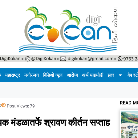
क
महाराष्ट्र
मनोरंजन
विडिओ न्यूज
आरोग्य
अर्थ घडामोडी
इतर
वेब स्ट
READ M
s
Post Views:
79
य्यक मंडळातर्फे श्रावण कीर्तन सप्ताह