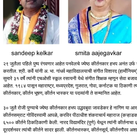
२९ जुलैला पहिले पुष्प रंगवणार आहेत पनवेलचे ज्येष्ठ कीर्तनकार हभप अनंत उर्फ नंदकु
करतील. श्री. कर्वे यांनी अ. भा. गांधर्व महाविद्यालयाची संगीत विशारद (हार्मोनि
सुमारे ३१ वर्षे त्यांनी एचओसी स्कूल रसायनी येथे संगीत शिक्षक म्हणून सेवा बजा
आहेत. १९८४ पासून महाराष्ट्र, मध्यप्रदेश, गुजरात, गोवा, कर्नाटक या ठिकाणी त्य
कीर्तनकार, कीर्तन भूषण, कीर्तन भास्कर या पदव्यांनी ते सन्मानित आहेत.
३० जुलै रोजी पुण्याचे ज्येष्ठ कीर्तनकार हभप उद्धवबुवा जावडेकर हे नागिण या 
कीर्तनसम्राट गोविंदस्वामी आपळे, करविर पीठाधीश शंकराचार्य महाराज (कऱ्हाडकर बुवा
६५०० कीर्तने ठिकठिकाणी केली. नारद विद्यामंदिर (पुणे) येथून त्यांनी कीर्तनाचा
दूरदर्शनवर त्यांची कीर्तने सादर झाली. कीर्तनभास्कर, कीर्तनसूर्य, कीर्तनगौरव अश