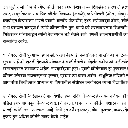
३१ जुलै रोजी गोव्याचे ज्येष्ठ कीर्तनकार हभप केशव माधव शिवडेकर हे स्थालीह
रामदास प्रतिष्ठान संचालित कीर्तन विद्यालय (कवळे), कपिलेश्वरी (फोंडा, गोवा) य
ब्रह्मीभूत विद्याशंकर भारती स्वामी, करवीर पीठाधीश, हभप श्रीपादबुवा ढोल्ये, क
हभप दत्तदास घागबुवा हे त्यांचे कीर्तनातील गुरु. काही वर्षे तबलावादनाचे शिक्षणही त
शिकेरकर यांच्याकडून त्यांनी वेदाध्ययन धडे घेतले आहे. पणजी आकाशवाणीची त्यांनी
सन्मानित आहेत.
१ ऑगस्ट रोजी पुण्याच्या हभप डॉ. प्रज्ञा देशपांडे- पळसोदकर या लोकमान्य ट
गुरु व आई डॉ. श्रुती देशपांडे यांच्याकडे व कीर्तनाचे मार्गदर्शन वडील डॉ. श्रीकां
मान्यताप्राप्त कलाकार आहेत. नारदमंदिरचा (पुणे) युवती कीर्तनकार हा पुरस्का
कीर्तन परंपरेचा महाराष्ट्रभर प्रसार, प्रचार त्या करत आहेत. आधुनिक महिपती 
आयामांचा चिकीत्सक अभ्यास या विषयातील संशोधन कार्याबद्दल त्यांना विद्यापीठ
२ ऑगस्ट रोजी रेवदंडा-अलिबाग येथील हभप संदीप केळकर हे आख्यानविषय कीच
वडिल हभप वामनबुवा केळकर असून ते तबला, गायन आणि कीर्तन विशारद आहेत. की
यातही त्यांनी ठसा उमटवला आहे. गेली ३५ वर्षे महाराष्ट्र, गोवा, गुजरात, मध्यप्र
हजार हून अधिक कीर्तने सादर केली आहेत.