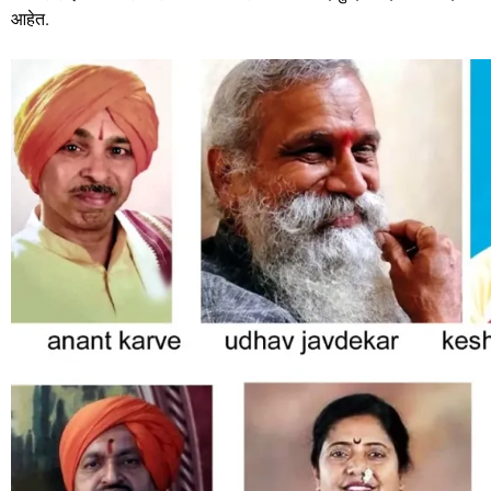
k
आहेत.