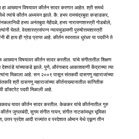
रण हा आख्यान विषयावर कीर्तन सादर करणार आहेत. श्री समर्थ
ेथे त्यांचे कीर्तन अध्ययन झाले. कै. हभप रामचंद्रबुवा कऱ्हाडकर,
ीर्तनकलानिधी हभप अनंतबुवा मेहेंदळे, हभप नारायणशास्त्री गोडबोले,
्यांनी घेतले. वेदशास्त्रसंपन्न न्यायचुडामणी पुरुषोत्तमशास्त्री
 बी हाय ही ग्रेड प्राप्त आहे. कीर्तन स्वरताल धुरंधर या पदवीने ते
िळक आख्यान विषयावर कीर्तन सादर करतील. यांचे संगीतातील शिक्षण
त देशपांडे यांच्याकडे झाले. पुणे, औरंगाबाद आकाशवाणी केंद्राच्या त्या
र त्यांना मिळाला आहे. सन २००९ पासून संतकवी दासगणु महाराजांच्या
संतकवि श्री दासगणु महाराजांच्या कीर्तनाख्यानातील सांगितीक
ाची डॉक्टरेट पदवी मिळाली आहे.
कवध यावर कीर्तन सादर करतील. केळकर यांचे कीर्तनातील गुरु
र्तन जुगलबंदी, सुगम संगीत गायन, संगीत नाटकांमधून भूमिका
देश, उत्तर प्रदेश आदी राज्यांत व परदेशात ओमान येथे एकूण तीन