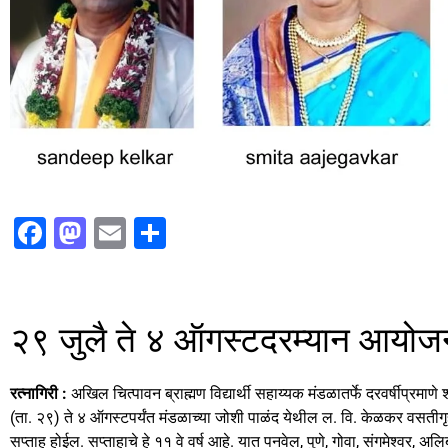
F
M
E
S
a
a
m
h
c
st
ai
ar
e
o
l
e
२९ जुलै ते ४ ऑगस्टदरम्यान आयोज
b
d
o
o
रत्नागिरी :
अखिल चित्पावन ब्राह्मण विद्यार्थी सहाय्यक मंडळातर्फे दरवर्षीप्रमाण
o
n
(ता. २९) ते ४ ऑगस्टपर्यंत मंडळाच्या जोशी पाळंद येथील ल. वि. केळकर वसतीगृ
सप्ताह होईल. सप्ताहाचे हे ११ वे वर्ष आहे. यात पनवेल, पुणे, गोवा, संगमेश्वर, 