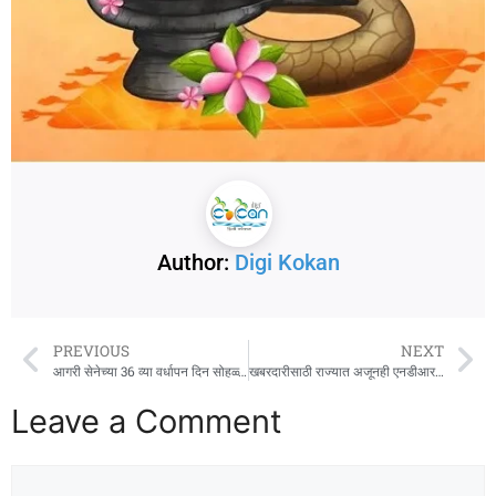
Author:
Digi Kokan
PREVIOUS
NEXT
आगरी सेनेच्या 36 व्या वर्धापन दिन सोहळ्याचे उद्या गडकरी रंगायतन ठाणे येथे आयोजन
खबरदारीसाठी राज्यात अजूनही एनडीआरएफ व एसडीआरएफच्या 14 तुकड्या तैनात
Leave a Comment