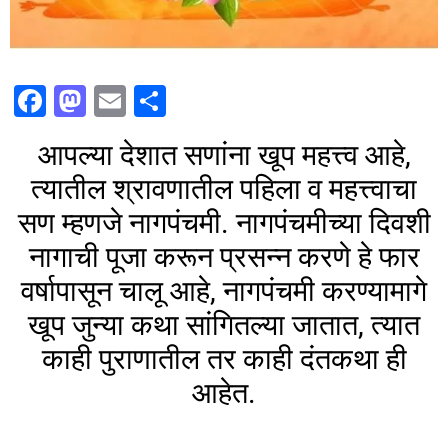
F
M
E
S
a
a
m
h
आपल्या देशात सणांना खूप महत्त्व आहे,
c
st
ai
ar
त्यातील श्रावणातील पहिला व महत्त्वाचा
e
o
l
e
सण म्हणजे नागपंचमी. नागपंचमीच्या दिवशी
b
d
नागाची पूजा करून प्रसन्न करणे हे फार
o
o
वर्षापासून चालू आहे, नागपंचमी करण्यामागे
o
n
k
खूप जुन्या कथा सांगितल्या जातात, त्यात
काही पुराणातील तर काही दंतकथा ही
आहेत.