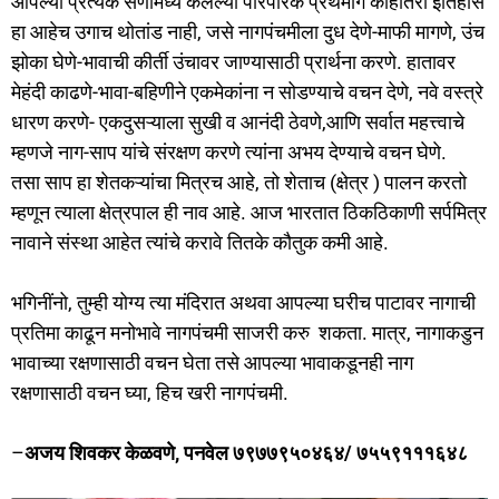
आपल्या प्रत्येक सणांमध्ये केलेल्या पारंपरिक प्रथेमागे काहीतरी इतिहास
हा आहेच उगाच थोतांड नाही, जसे नागपंचमीला दुध देणे-माफी मागणे, उंच
झोका घेणे-भावाची कीर्ती उंचावर जाण्यासाठी प्रार्थना करणे. हातावर
मेहंदी काढणे-भावा-बहिणीने एकमेकांना न सोडण्याचे वचन देणे, नवे वस्त्रे
धारण करणे- एकदुसऱ्याला सुखी व आनंदी ठेवणे,आणि सर्वात महत्त्वाचे
म्हणजे नाग-साप यांचे संरक्षण करणे त्यांना अभय देण्याचे वचन घेणे.
तसा साप हा शेतकऱ्यांचा मित्रच आहे, तो शेताच (क्षेत्र ) पालन करतो
म्हणून त्याला क्षेत्रपाल ही नाव आहे. आज भारतात ठिकठिकाणी सर्पमित्र
नावाने संस्था आहेत त्यांचे करावे तितके कौतुक कमी आहे.
भगिनींनो, तुम्ही योग्य त्या मंदिरात अथवा आपल्या घरीच पाटावर नागाची
प्रतिमा काढून मनोभावे नागपंचमी साजरी करु शकता. मात्र, नागाकडुन
भावाच्या रक्षणासाठी वचन घेता तसे आपल्या भावाकडूनही नाग
रक्षणासाठी वचन घ्या, हिच खरी नागपंचमी.
–
अजय शिवकर केळवणे, पनवेल ७९७७९५०४६४/ ७५५९१११६४८