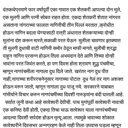
दंतकथेप्रमाणे फार वर्षापूर्वी एका गावात एक शेतकरी आपल्या दोन मुले,
एक मुलगी आणि पत्नी सोबत राहत होता. एकदा शेतकरी शेतात नांगरत
असताना नांगराच्या फालात नागिनीची तीन पिल्लं मरतात ,क्रोधीत
होऊन नागिन बदला घेण्यासाठी रात्री अंधारात शेतकऱ्याच्या दोन्ही
मुलांना दंश करून मारते,सकाळी परत येऊन मुलीला चावणार इतक्यात
ती मुलगी दुधाची वाटी नागिनी समोर ठेवून माफी मागते, मुलीची श्रद्धा
पाहुन नागिन प्रसन्न होऊन तिला अभयदान देते आणि तिच्या दोन्ही
भावांना परत जिवंत करते, हा पण दिवस होता श्रावण शुद्ध पंचमीचा,
म्हणून नागपंचमीला नागाला दुध दिले जाते. खरंतर नाग दुध पीत
नाही,नागाच्या शरीररचनेनुसार नागाच्या पोटात दुध गेलं तर नाग अशक्त
होऊन मरुन जातो, म्हणून नागाला दुध पाजू नये. सरकारने याबाबत
गांभीर्याने विचार करुन नागपंचमीच्या दिवशी गारुड्यांना बंदी घातली आहे.
सर्वात जुनी कथा आहे सत्वेश्वरी देवीची. पाच युगांपूर्वी सत्वेश्वरी नावाची
एक कनिष्ठ देवी होती, एकदा तिचा भाऊ सत्वेश्वर याला नागपंचमीच्या
आदल्या दिवशी सर्पदंश होऊन मृत्यू आला. त्यामुळे भावाच्या शोकात
सत्वेश्वरीने दिवसभर अन्नग्रहण केले नाही तिला उपवास घडला म्हणून