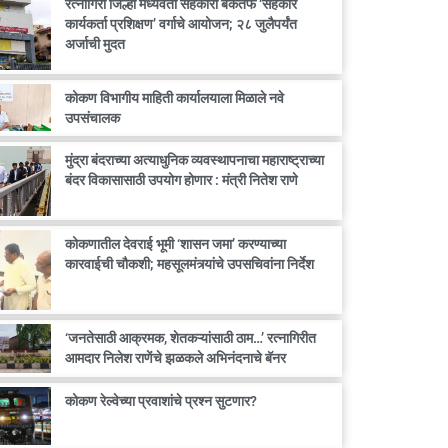
रत्नागिरी जिल्हा मध्यवर्ती सहकारी बँकेतर्फे ‘सहकार
कार्यकर्ता प्रशिक्षण’ वर्गाचे आयोजन; २८ जुलैपर्यंत
अर्जाची मुदत
कोकण विभागीय माहिती कार्यालयाला मिळाले नवे
उपसंचालक
मुंद्रा बंदराच्या अत्याधुनिक व्यवस्थापनाचा महाराष्ट्राच्या
बंदर विकासासाठी उपयोग होणार : मंत्री नितेश राणे
कोकणातील देवराई भूमी ‘शासन जमा’ करण्याच्या
कारवाईची चौकशी; महसूलमंत्र्यांचे उपसचिवांना निर्देश
‘जनतेसाठी आक्रमक, शेतकऱ्यांसाठी ठाम…’ रत्नागिरीत
आमदार निलेश राणेंचे झळकले अभिनंदनाचे बॅनर
कोकण रेल्वेच्या प्रवाशांचे प्रश्न सुटणार?