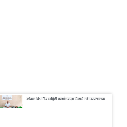
कोकण विभागीय माहिती कार्यालयाला मिळाले नवे उपसंचालक