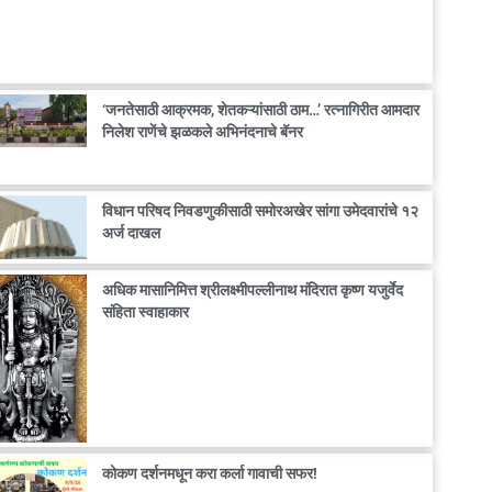
‘जनतेसाठी आक्रमक, शेतकऱ्यांसाठी ठाम…’ रत्नागिरीत आमदार
निलेश राणेंचे झळकले अभिनंदनाचे बॅनर
विधान परिषद निवडणुकीसाठी समोरअखेर सांगा उमेदवारांचे १२
अर्ज दाखल
अधिक मासानिमित्त श्रीलक्ष्मीपल्लीनाथ मंदिरात कृष्ण यजुर्वेद
संहिता स्वाहाकार
कोकण दर्शनमधून करा कर्ला गावाची सफर!