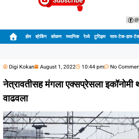
होम
ब्रेकिंग
कोकण
स्थानिक
रेल्वे
टुरिझम
साय-टेक-हाय-टे
Digi Kokan
August 1, 2022
10:44 pm
No Commen
नेत्रावतीसह मंगला एक्सप्रेसला इकॉनोमी थ्
वाढवला