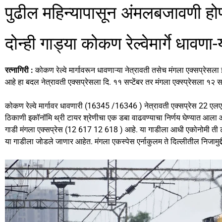
a
a
m
h
पुढील महिन्यापासून अंमलबजावणी हो
c
st
ai
ar
e
o
l
e
दोन्ही गाड्या कोकण रेल्वेमार्गे धावणा-
b
d
o
o
रत्नागिरी :
कोकण रेल्वे मार्गावरून धावणाऱ्या नेत्रावती तसेच मंगला एक्सप्रेसल
o
n
आहे हा बदल नेत्रावती एक्सप्रेसला दि. ११ सप्टेंबर तर मंगला एक्स्प्रेसला १२ 
k
कोकण रेल्वे मार्गावर धावणारी (16345 /16346 ) नेत्रावती एक्सप्रेस 22 एलए
ठिकाणी इकॉनॉमि थ्री टायर श्रेणीचा एक डबा वाढवण्याचा निर्णय घेण्यात आला 
गाडी मंगला एक्सप्रेस (12 617 12 618 ) आहे. या गाडीला आधी एकोनोमी ती टा
या गाडीला जोडले जाणार आहेत. मंगला एकस्पेस एर्नाकुलम ते दिल्लीतील निजामुद्द