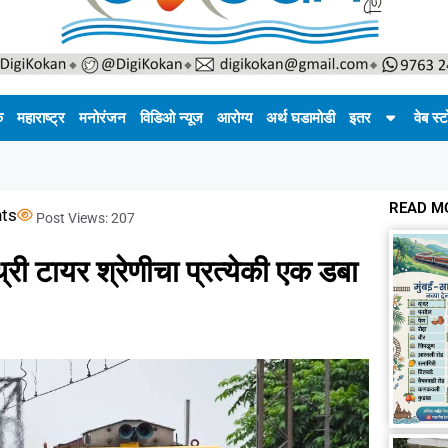
क
महाराष्ट्र
मनोरंजन
विडिओ न्यूज
आरोग्य
अर्थ घडामोडी
इतर
वेब स्ट
READ M
ts
Post Views:
207
री टायर श्रेणीचा प्रत्येकी एक डबा