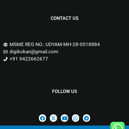
CONTACT US
MSME REG NO.: UDYAM-MH-28-0018884
digikokan@gmail.com
+91 9422662677
Marketing Hack4u
Buzz 4Ai
Digital Marketing Courses
FOLLOW US