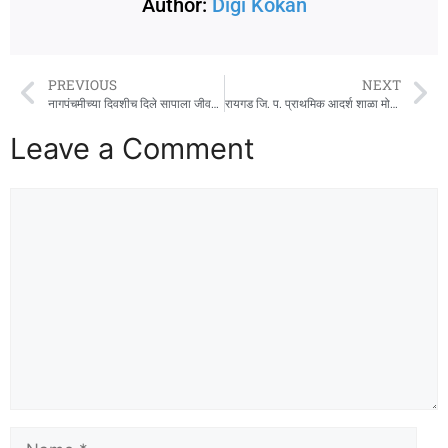
Author:
Digi Kokan
PREVIOUS
NEXT
नागपंचमीच्या दिवशीच दिले सापाला जीवदान !
रायगड जि. प. प्राथमिक आदर्श शाळा मोठी जुई येथे नागपंचमी महोत्सव साजरा
Leave a Comment