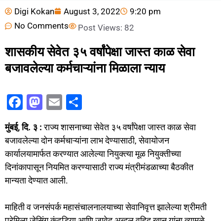
Digi Kokan
August 3, 2022
9:20 pm
No Comments
Post Views:
82
शासकीय सेवेत ३५ वर्षांपेक्षा जास्त काळ सेवा
बजावलेल्या कर्मचाऱ्यांना मिळाला न्याय
F
M
E
S
a
a
m
h
मुंबई, दि. ३ :
राज्य शासनाच्या सेवेत ३५ वर्षांपेक्षा जास्त काळ सेवा
c
st
ai
ar
बजावलेल्या दोन कर्मचाऱ्यांना लाभ देण्यासाठी, सेवायोजन
e
o
l
e
कार्यालयामार्फत करण्यात आलेल्या नियुक्त्या मूळ नियुक्तीच्या
b
d
दिनांकापासून नियमित करण्यासाठी राज्य मंत्रीमंडळाच्या बैठकीत
o
o
मान्यता देण्यात आली.
o
n
माहिती व जनसंपर्क महासंचालनालयाच्या सेवानिवृत्त झालेल्या श्रीमती
k
प्रेमिला जेसिंग कुंढडिया आणि जावेद अब्दुल वहिद खान यांना त्यामुळे