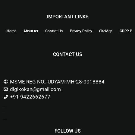
IMPORTANT LINKS
Home
About us
Contact Us
Privacy Policy
SiteMap
GDPR Pol
CONTACT US
MSME REG NO.: UDYAM-MH-28-0018884
digikokan@gmail.com
+91 9422662677
Marketing Hack4u
Buzz 4Ai
Digital Marketing Courses
FOLLOW US