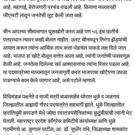
आहे. महागाई, बेरोजगारी प्रचंड वाढली आहे. किराणा मालावरही
जीएसटी लावून जनतेची लूट केली जात आहे.
चीन आपल्या सीमाभागात घुसखोरी करत आहे पण ५६ इंच छातीचे
पंतप्रधान त्यावर काही बोलत नाहीत. उलट चीनमधून तिरंगा झेंड्यांची
आयात करून त्यांना आर्थिक लाभ कसा पोहचेल याकडे लक्ष दिले जात
आहे. भाजपा हा खोटे बोलून सत्तेत आला आहे, त्यांनी जनतेची फसवणूक
केली आहे. जनतेला दिलेल्या सर्व आश्वासनांचा त्यांना विसर पडला आहे.
या पदयात्रेच्या माध्यमातून जनजागृती करत भाजपाचा खोटेपणा उघडा
पाडण्याचे काम केले जाणार आहे, असे पटोले म्हणाले.
विधिमंडळ पक्षनेते व माजी मंत्री बाळासाहेब थोरात धुळे व जळगाव
जिल्ह्यातील आझादी गौरव पदयात्रेत सहभागी झाले. धुळे जिल्ह्यातील
क्रांतिभूमी कापडणे येथे ज्येष्ठ स्वातंत्र्यसैनिकांच्या कुटुंबीयांची त्यांनी भेट
घेतली. महाराष्ट्र प्रदेश काँग्रेस कमिटीचे कार्याध्यक्ष आणि धुळे
ग्रामीणचे आ. कुणाल पाटील, आ. डॉ. सुधीर तांबे, जिल्हाध्यक्ष शामकांत