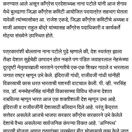
करण्यात आले असून काँग्रेस प्रदेशाध्यक्ष नाना पटोले यांनी आज शेगाव
येथे बुलढाणा जिल्हा काँग्रेस कमिटी आयोजित पदयात्रेत सहभाग घेतला
यावेळी त्यांच्यासोबत आ. राजेश एकडे, जिल्हा काँग्रेस कमिटीचे अध्यक्ष व
माजी आमदार राहुल बोंद्रे यांच्यासह काँग्रेस पदाधिकारी व कार्यकर्ते
मोठ्या संख्येने उपस्थित होते.
पत्रकारांशी बोलताना नाना पटोले पुढे म्हणाले की, देश स्वतंत्र झाला
तेंव्हा देशात सुईचेही उत्पादन होत नव्हते पण पंडित जवाहरलाल नेहरूंच्या
दूरदृष्टी नेतृत्वाखाली भारताने प्रगतीचे एक-एक शिखर गाठले व भारताला
जगात राष्ट्र म्हणून उभे केले. इंदिराजी गांधी, राजीवजी गांधी यांनीही
विकासाची कास धरत भारताची यशस्वी वाटचाल केली. पी. व्ही. नरसिंह
राव, डॉ. मनमोहनसिंह यांनीही विकासाच्या विविध योजना देशात
राबविल्या म्हणून भारत आज एक शक्तीशाली देश म्हणून उभा आहे.
इंदिराजी व राजीवजींनी देशासाठी बलिदान दिले आहे. परंतु केंद्रात
सत्तेवर असलेले आजचे भाजपा सरकार काँग्रेस सरकारने उभे केलेले
देशाचे वैभव असलेल्या सार्वजनिक कंपन्या विकत आहे. ‘अग्निपथ’
सारखी योजना आणून तरुणांच्या जखमेवर मीठ चोळण्याचे काम केले जात