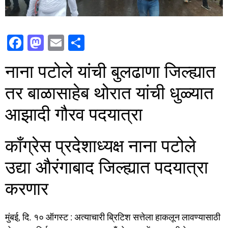
F
M
E
S
a
a
m
h
नाना पटोले यांची बुलढाणा जिल्ह्यात
c
st
ai
ar
e
o
l
e
तर बाळासाहेब थोरात यांची धुळ्यात
b
d
आझादी गौरव पदयात्रा
o
o
o
n
काँग्रेस प्रदेशाध्यक्ष नाना पटोले
k
उद्या औरंगाबाद जिल्ह्यात पदयात्रा
करणार
मुंबई, दि. १० ऑगस्ट : अत्याचारी ब्रिटिश सत्तेला हाकलून लावण्यासाठी