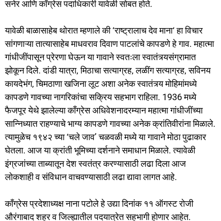
सनेर आणि काँग्रेस पदाधिकारी यावेळी सोबत होते.
यावेळी बाळासाहेब थोरात म्हणाले की ‘राष्ट्रालाच देव माना‘ हा विचार
सांगणाऱ्या तात्यासाहेब माधवराव दिवाण पाटलांचे कापडणे हे गाव. महात्मा
गांधीजींपासून प्रेरणा घेऊन या गावाने स्वतःला स्वातंत्र्यसंग्रामात
झोकून दिले. दांडी यात्रा, मिठाचा सत्याग्रह, लळींग सत्याग्रह, सविनय
कायदेभंग, चिमठाणा खजिना लूट अशा अनेक स्वातंत्र्य मोहिमांमध्ये
कापडणे गावच्या नागरिकांचा सक्रिय सहभाग राहिला. 1936 मध्ये
फैजपूर येथे झालेल्या काँग्रेस अधिवेशनादरम्यान महात्मा गांधीजींच्या
सान्निध्यात राहण्याचे भाग्य कापडणे गावच्या अनेक क्रांतिवीरांना मिळाले.
त्यामुळेच १९४२ च्या ‘चले जाव’ चळवळी मध्ये या गावाने मोठा पुढाकार
घेतला. आज या क्रांती भूमिच्या दर्शनाने समाधान मिळाले. त्यावेळी
इंग्रजांच्या ताब्यातून देश स्वतंत्र करण्यासाठी लढा दिला आज
लोकशाही व संविधान वाचवण्यासाठी लढा द्यावा लागत आहे.
काँग्रेस प्रदेशाध्यक्ष नाना पटोले हे उद्या दिनांक ११ ऑगस्ट रोजी
औरंगाबाद शहर व जिल्ह्यातील पदयात्रेत सहभागी होणार आहेत.