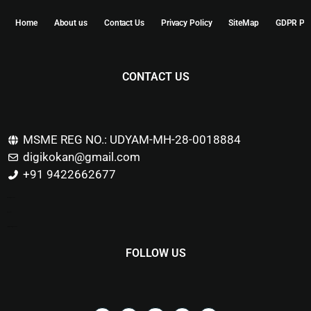
Home
About us
Contact Us
Privacy Policy
SiteMap
GDPR Pol
CONTACT US
MSME REG NO.: UDYAM-MH-28-0018884
digikokan@gmail.com
+91 9422662677
Marketing Hack4u
Buzz 4Ai
Digital Marketing Courses
FOLLOW US