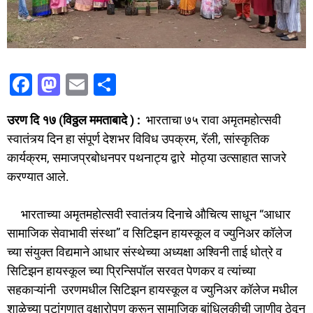
F
M
E
S
a
a
m
h
उरण दि १७ (विठ्ठल ममताबादे ) :
भारताचा ७५ रावा अमृतमहोत्सवी
c
st
ai
ar
स्वातंत्र्य दिन हा संपूर्ण देशभर विविध उपक्रम, रॅली, सांस्कृतिक
e
o
l
e
कार्यक्रम, समाजप्रबोधनपर पथनाट्य द्वारे मोठ्या उत्साहात साजरे
b
d
करण्यात आले.
o
o
o
n
भारताच्या अमृतमहोत्सवी स्वातंत्र्य दिनाचे औचित्य साधून “आधार
सामाजिक सेवाभावी संस्था” व सिटिझन हायस्कूल व ज्युनिअर कॉलेज
k
च्या संयुक्त विद्यमाने आधार संस्थेच्या अध्यक्षा अश्विनी ताई धोत्रे व
सिटिझन हायस्कूल च्या प्रिन्सिपॉल सरवत पेणकर व त्यांच्या
सहकाऱ्यांनी उरणमधील सिटिझन हायस्कूल व ज्युनिअर कॉलेज मधील
शाळेच्या पटांगणात वृक्षारोपण करून सामाजिक बांधिलकीची जाणीव ठेवून