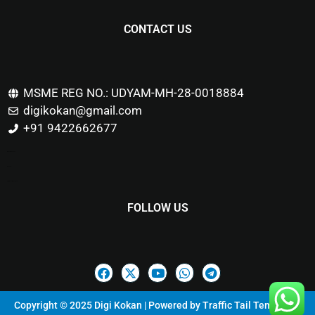
CONTACT US
MSME REG NO.: UDYAM-MH-28-0018884
digikokan@gmail.com
+91 9422662677
Marketing Hack4u
Buzz 4Ai
Digital Marketing Courses
FOLLOW US
Copyright © 2025 Digi Kokan | Powered by
Traffic Tail Templates