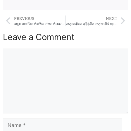
PREVIOUS
NEXT
यमूना सामाजिक शैक्षणिक संस्था शेलघर व रायगड जिल्हा काँग्रेस कमिटीतर्फे उलवे येथे दहिहंडी उत्साहात साजरी
राष्ट्रवादीच्या दहिहंडीत राष्ट्रवादीचे महाराष्ट्र प्रदेश सरचिटणीस प्रशांत पाटील यांचा बेभान डान्स
Leave a Comment