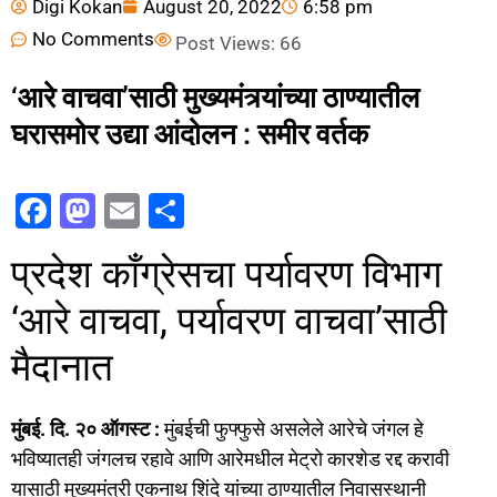
Digi Kokan
August 20, 2022
6:58 pm
No Comments
Post Views:
66
‘आरे वाचवा’साठी मुख्यमंत्र्यांच्या ठाण्यातील
घरासमोर उद्या आंदोलन : समीर वर्तक
F
M
E
S
a
a
m
h
प्रदेश काँग्रेसचा पर्यावरण विभाग
c
st
ai
ar
e
o
l
e
‘आरे वाचवा, पर्यावरण वाचवा’साठी
b
d
मैदानात
o
o
o
n
मुंबई. दि. २० ऑगस्ट :
मुंबईची फुफ्फुसे असलेले आरेचे जंगल हे
k
भविष्यातही जंगलच रहावे आणि आरेमधील मेट्रो कारशेड रद्द करावी
यासाठी मुख्यमंत्री एकनाथ शिंदे यांच्या ठाण्यातील निवासस्थानी