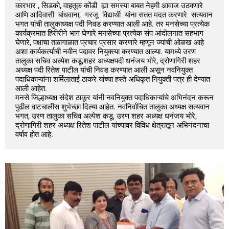
कारभार , सिडको, वाहतूक कोंडी  ह्या समस्या बाबत नेहमी आवाज उठवणारे 
आणि आदिवासी  बांधवाना,  गरजू  विद्यार्थी  यांना सतत मदत करणारे  सत्यवान 
भगत यांची तालुकाध्यक्ष पदी निवड करण्यात आली आहे. तर मनसेच्या प्रत्येक 
कार्यक्रमात हिरीरीने भाग घेणारे मनसेच्या प्रत्येक संप आंदोलनात सहभाग 
घेणारे, पक्षाचा तळागाळात प्रचार प्रसार करणारे म्हणून ज्यांची ओळख आहे 
अशा कार्यकर्त्याची नवीन पदावर नियुक्त्या करण्यात आल्या. यामध्ये उरण 
तालुका सचिव अल्पेश कडू,शहर अध्यक्षपदी धनंजय भोरे, द्रोणागिरी शहर 
अध्यक्ष पदी रितेश पाटील यांची निवड करण्यात आली असून नवनियुक्त 
पदाधिकाऱ्यांना शर्मिलाताई ठाकरे यांच्या हस्ते अधिकृत नियुक्ती पत्र ही देण्यात 
आली आहेत.

मनसे जिल्हाध्यक्ष संदेश ठाकूर यांनी नवनियुक्त पदाधिकाऱ्यांचे अभिनंदन करून 
पुढील वाटचालीस शुभेच्छा दिल्या आहेत. नवनिर्वाचित तालुका अध्यक्ष सत्यवान 
भगत, उरण तालुका सचिव अल्पेश कडू, उरण शहर अध्यक्ष धनंजय भोरे, 
द्रोणागिरी शहर अध्यक्ष रितेश पाटील यांच्यावर विविध क्षेत्रातून अभिनंदनाचा 
वर्षाव होत आहे.