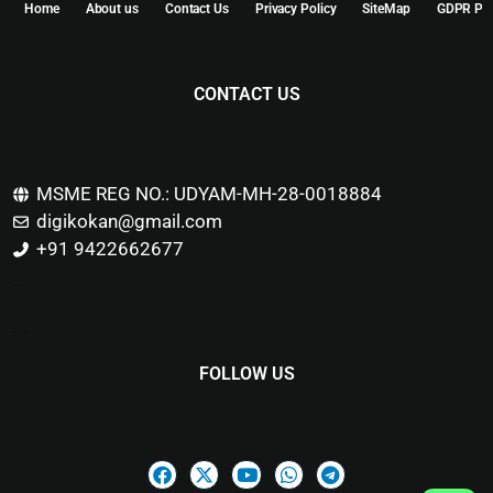
Home
About us
Contact Us
Privacy Policy
SiteMap
GDPR Pol
CONTACT US
MSME REG NO.: UDYAM-MH-28-0018884
digikokan@gmail.com
+91 9422662677
Marketing Hack4u
Buzz 4Ai
Digital Marketing Courses
FOLLOW US