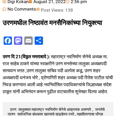
Digi Kokan
August 21, 2022
2:56 pm
No Comments
Post Views:
138
उरणमधील निष्ठावंत मनसैनिकांच्या नियुक्त्या
F
M
E
S
a
a
m
h
c
st
ai
ar
उरण दि 21(विठ्ठल ममताबादे ):
महाराष्ट्र नवनिर्माण सेनेचे अध्यक्ष मा.
e
o
l
e
राज साहेब ठाकरे यांच्या स्वाक्षरीने उरण मनसेच्या तालुका अध्यक्षपदी
सत्यवान भगत ,उरण तालुका सचिव पदी अल्पेश कडू, उरण शहर
b
d
अध्यक्षपदी धनंजय भोरे , द्रोणागिरी शहर अध्यक्ष पदी रितेश पाटील यांची
o
o
निवड करण्यात आली आहे.नवनिर्वाचित पदाधिकाऱ्यांचे जिल्हाध्यक्ष संदेश
o
n
ठाकूर यांनी अभिनंदन करून पुढील वाटचालीस शुभेच्छा दिल्या आहेत.
k
  उरण  तालुक्यात महाराष्ट्र नवनिर्माण सेनेचे आक्रमक असणारे ,  जनतेचे 
प्रश्न  सार्वजनिक बांधकाम खात्याचे खड्डेमय रस्ते , महावीतरणाचा भोंगळ 