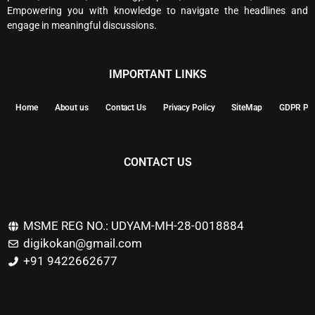
Empowering you with knowledge to navigate the headlines and
engage in meaningful discussions.
IMPORTANT LINKS
Home
About us
Contact Us
Privacy Policy
SiteMap
GDPR Pol
CONTACT US
MSME REG NO.: UDYAM-MH-28-0018884
digikokan@gmail.com
+91 9422662677
Marketing Hack4u
Buzz 4Ai
Digital Marketing Courses