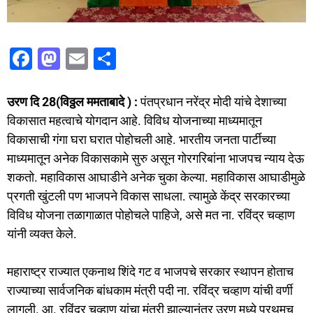
F
M
E
S
a
a
m
h
c
st
ai
ar
उरण दि 28(विठ्ठल ममताबादे ) :
पंतप्रधान नरेंद्र मोदी यांचे देशाच्या
e
o
l
e
विकासात महत्वाचे योगदान आहे. विविध योजनाच्या माध्यमातून
विकासाची गंगा घरा घरात पोहोचली आहे. भारतीय जनता पार्टीच्या
b
d
माध्यमातून अनेक विकासकामे सुरु असून गोरगरिबांना भाजपच न्याय देऊ
o
o
शकतो. महाविकास आघाडीने अनेक चुका केल्या. महाविकास आघाडीमुळे
o
n
प्रगती खुंटली पण भाजपने विकास साधला. त्यामुळे केंद्र सरकारच्या
k
विविध योजना तळागाळात पोहोचले पाहिजे, असे मत ना. रविंद्र चव्हाण
यांनी व्यक्त केले.
महाराष्ट्र राज्यात एकनाथ शिंदे गट व भाजपचे सरकार स्थापन होताच
राज्याच्या सार्वजनिक बांधकाम मंत्री पदी ना. रविंद्र चव्हाण यांची वर्णी
लागली. आ. रविंद्र चव्हाण यांचा मंत्री झाल्यानंतर उरण मध्ये प्रथमच