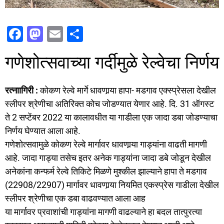
F
M
E
S
a
a
m
h
गणेशोत्सवाच्या गर्दीमुळे रेल्वेचा निर्णय
c
st
ai
ar
e
o
l
e
रत्नाागिरी :
कोकण रेल्वे मार्गे धावणार्‍या हापा- मडगाव एक्स्प्रेसला देखील
b
d
स्लीपर श्रेणीचा अतिरिक्त कोच जोडण्यात येणार आहे. दि. 31 ऑगस्ट
o
o
ते 2 सप्टेंबर 2022 या कालावधीत या गाडीला एक जादा डबा जोडण्याचा
o
n
निर्णय घेण्यात आला आहे.
k
गणेशोत्सवामुळे कोकण रेल्वे मार्गावर धावणार्‍या गाड्यांना वाढती मागणी
आहे. जादा गाड्या तसेच इतर अनेक गाड्यांना जादा डबे जोडून देखील
अनेकांना कन्फर्म रेल्वे तिकिटे मिळणे मुश्कील झाल्याने हापा ते मडगाव
(22908/22907) मार्गावर धावणार्‍या नियमित एकस्प्रेस गाडीला देखील
स्लीपर श्रेणीचा एक डबा वाढवण्यात आला आह
या मार्गावर प्रवाशांची गाड्यांना मागणी वाढल्याने हा बदल तात्पुरत्या