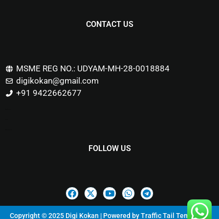
CONTACT US
MSME REG NO.: UDYAM-MH-28-0018884
digikokan@gmail.com
+91 9422662677
Marketing Hack4u
Buzz 4Ai
Digital Marketing Courses
FOLLOW US
Copyright © 2025 Digi Kokan | Powered by
Traffic Tail Templates