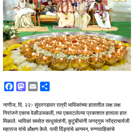
F
M
E
S
a
a
m
h
c
st
ai
ar
नाणीज, दि. २२:- सुंदरगडावर रात्री भाविकांच्या हातातील लक्ष लक्ष
e
o
l
e
निरांजने एकाच वेळीउजळली, त्या एकवटलेल्या प्रकाशात हाताला हात
मिळाले. भाविकां समवेत साधुसंतांनी, कुटुंबीयांनी जगद्गुरू नरेंद्राचार्यजी
b
d
महाराज यांचे औक्षण केले. पायी दिंड्यांचे आगमन, रुग्णवाहिकांचे