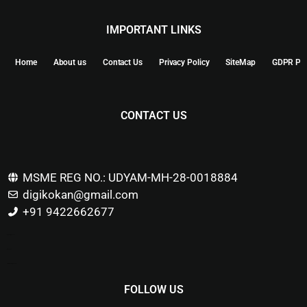
IMPORTANT LINKS
Home
About us
Contact Us
Privacy Policy
SiteMap
GDPR Pol
CONTACT US
MSME REG NO.: UDYAM-MH-28-0018884
digikokan@gmail.com
+91 9422662677
Marketing Hack4u
Buzz 4Ai
Digital Marketing Courses
FOLLOW US