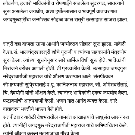
o
o
लोकर्पण, हजारो भाविकांनी व रोषणाईने सजलेला सुंदरगड, सातत्याने
o
n
सुरू असलेला जयघोष, अशा हर्षोल्लासात व भावपूर्ण वातावरणात
k
जगद्गुरूश्रींचा जन्मोत्सव सोहळा काल रात्री उत्साहात साजरा झाला.
रात्री दहा वाजता खऱ्या आर्थाने जन्मोत्सव सोहळा सुरू झाला. यावेळी
वे.शा.सं. भालचंद्रशास्त्री शौचे गुरूजी व त्यांच्या सहकार्याने मंत्रघोष
सुरू केला. त्यांच्या सुचनेनुसार सारे धार्मिक विधी सुरू होते. भाविकांनी
निरांजने बरोबर आणली होती. ती प्रज्वलीत केली. उत्साहात जगद्गुरू
नरेंद्राचार्यजी महाराज यांचे औक्षण करण्यात आले. संतपीठावर
सौभाग्यवती सुप्रियाताई प.पू. कानिफनाथ महाराज, सौ. ओमेशवरीताई,
चि. देवयोगी यांनी औक्षण केले. त्यानंतर भाविकांनी एकच जयघोष केला.
फटाक्यांची आतषबाजी केली. भजन गात आनंद व्यक्त केला. सारे
वातावरण भक्तीने भारून गेले होते.
संतपीठावर यावेळी देशभरातील नामवंत आखाड्यांचे साधूसंत आसनस्थ
होते. त्यांनीही जगद्गुरू नरेंद्राचार्यजी महाराज यांचे अभिष्टचिंतन केले.
त्यांनी औक्षण करून महाराजांचा गौरव केला.