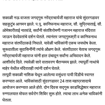
सकाळी नऊ वाजता जगद्गुरू नरेंद्राचार्यजी महाराज यांचे सुंदरगडावर
सहकुटुंब आगमन झाले. प.पू. कानिफनाथ महाराज, सौ. सुप्रियाताई, सौ.
ओमेश्वरीताई नातवंडे, सर्वांनी संतशिरोमणी गजानन महाराज मंदिरात
जाऊन देवदेवतांचे दर्शन घेतले. त्यानंतर जगद्गुरूश्री व कानिफनाथ
महाराज संतपीठाकडे निघाले. यावेळी भाविकांनी एकच जयघोष केला.
सुरूवातीला सुवासिनींनी त्यांचे औक्षण केले. संतपीठावर येताच जगद्गुरू
नरेंद्राचार्यजी महाराज यांनी हात उंचावून सर्वांना अभिवादन केले.
आशीर्वाद दिले. त्यावेळी सारे वातावरण चैतन्यमय झाले. त्यापूर्वी नाथांचे
माहेर येथील मंदिरातही त्यांनी दर्शन घेतले.
तत्पूवी सकाळी नाशिक येथून आलेल्या वसुंधरा पायी दिंडीचे स्वागत
करण्यात आले. भाविकांसाठी सुंदरगडावर 24 तास महाप्रसादाचे
आयोजन करण्यात आले होते. दोन दिवस सद्गुरू काडसिद्धेश्वर महाराज
रुग्णालयात मोफत सर्वरोग शिबिर सुरू होते. त्याचा लाभ अनेक भाविकांनी
घेतला.