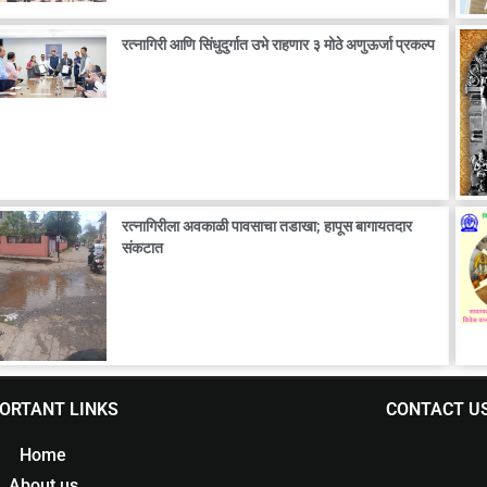
रत्नागिरी आणि सिंधुदुर्गात उभे राहणार ३ मोठे अणुऊर्जा प्रकल्प
रत्नागिरीला अवकाळी पावसाचा तडाखा; हापूस बागायतदार
संकटात
ORTANT LINKS
CONTACT U
Home
About us