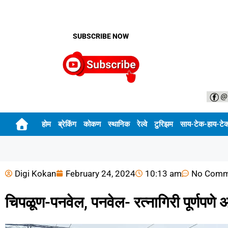
SUBSCRIBE NOW
होम
ब्रेकिंग
कोकण
स्थानिक
रेल्वे
टुरिझम
साय-टेक-हाय-टे
Digi Kokan
February 24, 2024
10:13 am
No Comm
चिपळूण-पनवेल, पनवेल- रत्नागिरी पूर्णपणे अ