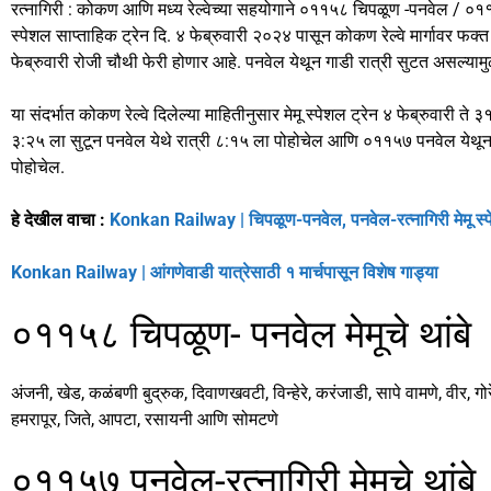
रत्नागिरी : कोकण आणि मध्य रेल्वेच्या सहयोगाने ०११५८ चिपळूण -पनवेल / ०११५७
c
st
ai
ar
स्पेशल साप्ताहिक ट्रेन दि. ४ फेब्रुवारी २०२४ पासून कोकण रेल्वे मार्गावर फक्
e
o
l
e
फेब्रुवारी रोजी चौथी फेरी होणार आहे. पनवेल येथून गाडी रात्री सुटत असल्यामुळ
b
d
या संदर्भात कोकण रेल्वे दिलेल्या माहितीनुसार मेमू स्पेशल ट्रेन ४ फेब्रुवारी त
o
o
३:२५ ला सुटून पनवेल येथे रात्री ८:१५ ला पोहोचेल आणि ०११५७ पनवेल येथून रा
o
n
पोहोचेल.
k
हे देखील वाचा :
Konkan Railway | चिपळूण-पनवेल, पनवेल-रत्नागिरी मेमू स्पे
Konkan Railway | आंगणेवाडी यात्रेसाठी १ मार्चपासून विशेष गाड्या
०११५८ चिपळूण- पनवेल मेमूचे थांबे
अंजनी, खेड, कळंबणी बुद्रुक, दिवाणखवटी, विन्हेरे, करंजाडी, सापे वामणे, वीर, गोर
हमरापूर, जिते, आपटा, रसायनी आणि सोमटणे
०११५७ पनवेल-रत्नागिरी मेमूचे थांबे