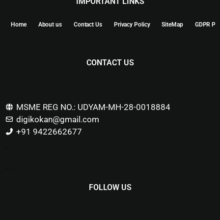
IMPORTANT LINKS
Home
About us
Contact Us
Privacy Policy
SiteMap
GDPR Pol
CONTACT US
MSME REG NO.: UDYAM-MH-28-0018884
digikokan@gmail.com
+91 9422662677
Marketing Hack4u
Buzz 4Ai
Digital Marketing Courses
FOLLOW US