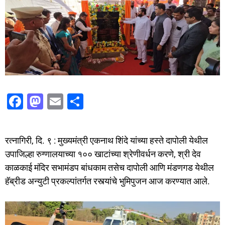
F
M
E
S
a
a
m
h
c
st
ai
ar
रत्नागिरी, दि. ९ : मुख्यमंत्री एकनाथ शिंदे यांच्या हस्ते दापोली येथील
e
o
l
e
उपाजिल्हा रुग्णालयाच्या १०० खाटांच्‍या श्रेणीवर्धन करणे, श्री देव
b
d
काळकाई मंदिर सभामंडप बांधकाम तसेच दापोली आणि मंडणगड येथील
o
o
हॅब्रीड अन्युटी प्रकल्पांतर्गत रस्त्यांचे भुमिपुजन आज करण्यात आले.
o
n
k