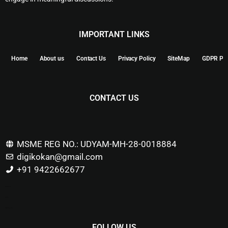
IMPORTANT LINKS
Home
About us
Contact Us
Privacy Policy
SiteMap
GDPR Pol
CONTACT US
MSME REG NO.: UDYAM-MH-28-0018884
digikokan@gmail.com
+91 9422662677
Marketing Hack4u
Buzz 4Ai
Digital Marketing Courses
FOLLOW US