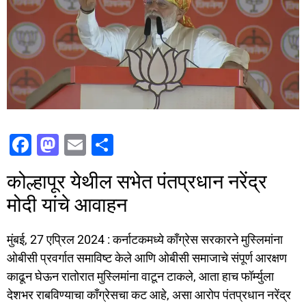
F
M
E
S
a
a
m
h
कोल्हापूर येथील सभेत पंतप्रधान नरेंद्र
c
st
ai
ar
मोदी यांचे आवाहन
e
o
l
e
b
d
मुंबई, 27 एप्रिल 2024 : कर्नाटकमध्ये काँग्रेस सरकारने मुस्लिमांना
o
o
ओबीसी प्रवर्गात समाविष्ट केले आणि ओबीसी समाजाचे संपूर्ण आरक्षण
o
n
काढून घेऊन रातोरात मुस्लिमांना वाटून टाकले, आता हाच फॉर्म्युला
k
देशभर राबविण्याचा काँग्रेसचा कट आहे, असा आरोप पंतप्रधान नरेंद्र