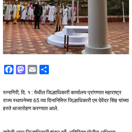
F
M
E
S
a
a
m
h
c
st
ai
ar
रत्नागिरी, दि. १ : येथील जिल्हाधिकारी कार्यालय प्रांगणात महाराष्ट्र
e
o
l
e
राज्य स्थापनेच्या 65 व्या दिनानिमित्त जिल्हाधिकारी एम देवेंदर सिंह यांच्या
b
d
हस्ते ध्वजारोहण करण्यात आले.
o
o
o
n