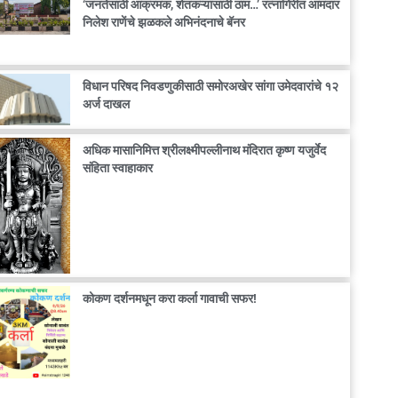
‘जनतेसाठी आक्रमक, शेतकऱ्यांसाठी ठाम…’ रत्नागिरीत आमदार
निलेश राणेंचे झळकले अभिनंदनाचे बॅनर
विधान परिषद निवडणुकीसाठी समोरअखेर सांगा उमेदवारांचे १२
अर्ज दाखल
अधिक मासानिमित्त श्रीलक्ष्मीपल्लीनाथ मंदिरात कृष्ण यजुर्वेद
संहिता स्वाहाकार
कोकण दर्शनमधून करा कर्ला गावाची सफर!