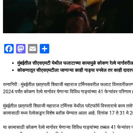
F
M
E
S
a
a
m
h
मुंबईतील सीएसएमटी येथील फलाटाच्या कामामुळे कोकण रेल्वे मार्गावरील
c
st
ai
ar
कोकणातून सीएसएमटीला जाणाऱ्या काही गाड्या पनवेल तर काही दादरपर
e
o
l
e
b
d
रत्नागिरी : मुंबईतील छत्रपती शिवाजी महाराज टर्मिनसवरील फलाट विस्तारीकरणाच
2024 पर्यंत कोकण रेल्वे मार्गावर येणाऱ्या विविध गाड्यांच्या 41 फेऱ्यांवर परिणाम
o
o
o
n
मुंबईतील छत्रपती शिवाजी महाराज टर्मिनस येथील प्लॅटफॉर्म विस्ताराचे काम तस
k
कामासाठी मध्य रेल्वेकडून विशेष ब्लॉक घेण्यात आला आहे. दिनांक 17 ते 31 म
या कामासाठी कोकण रेल्वे मार्गावर येणाऱ्या विविध गाड्यांच्या तब्बल 41 फेऱ्यांव