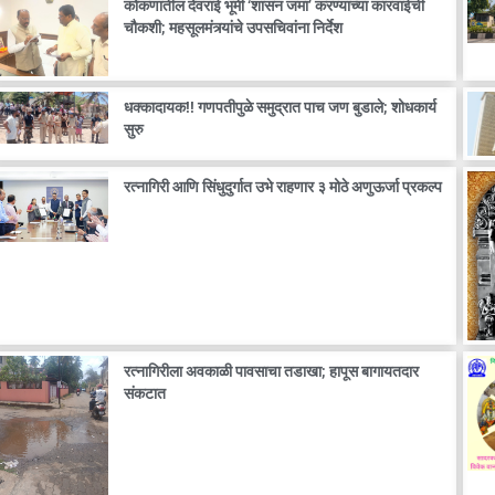
कोकणातील देवराई भूमी ‘शासन जमा’ करण्याच्या कारवाईची
चौकशी; महसूलमंत्र्यांचे उपसचिवांना निर्देश
धक्कादायक!! गणपतीपुळे समुद्रात पाच जण बुडाले; शोधकार्य
सुरु
रत्नागिरी आणि सिंधुदुर्गात उभे राहणार ३ मोठे अणुऊर्जा प्रकल्प
रत्नागिरीला अवकाळी पावसाचा तडाखा; हापूस बागायतदार
संकटात