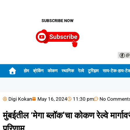
SUBSCRIBE NOW
होम
ब्रेकिंग
कोकण
स्थानिक
रेल्वे
टुरिझम
साय-टेक-हाय-टे
Digi Kokan
May 16, 2024
11:30 pm
No Comment
मुंबईतील ‘मेगा ब्लॉक’चा कोकण रेल्वे मार्गाव
परिणाम