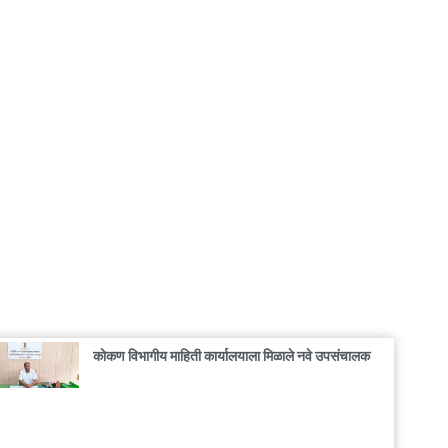
कोकण विभागीय माहिती कार्यालयाला मिळाले नवे उपसंचालक