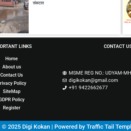
संकटात
ORTANT LINKS
CONTACT U
Home
About us
MSME REG NO.: UDYAM-MH
Contact Us
digikokan@gmail.com
rivacy Policy
+91 9422662677
SiteMap
GDPR Policy
Marketing Hack4u
Buzz 4Ai
Register
Digital Marketing Courses
t © 2025 Digi Kokan | Powered by
Traffic Tail Temp