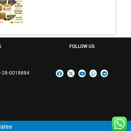
S
FOLLOW US
-28-0018884
lates