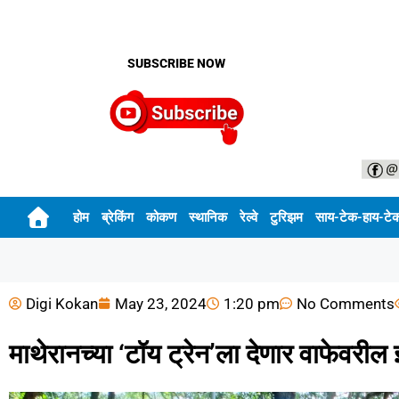
SUBSCRIBE NOW
होम
ब्रेकिंग
कोकण
स्थानिक
रेल्वे
टुरिझम
साय-टेक-हाय-टे
Digi Kokan
May 23, 2024
1:20 pm
No Comments
माथेरानच्या ‘टॉय ट्रेन’ला देणार वाफेवरील