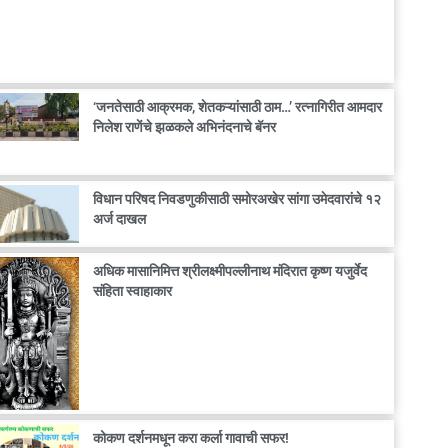
‘जनतेसाठी आक्रमक, शेतकऱ्यांसाठी ठाम…’ रत्नागिरीत आमदार
निलेश राणेंचे झळकले अभिनंदनाचे बॅनर
विधान परिषद निवडणुकीसाठी समोरअखेर सांगा उमेदवारांचे १२
अर्ज दाखल
अधिक मासानिमित्त श्रीलक्ष्मीपल्लीनाथ मंदिरात कृष्ण यजुर्वेद
संहिता स्वाहाकार
कोकण दर्शनमधून करा कर्ला गावाची सफर!