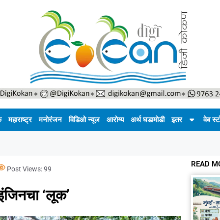
क
महाराष्ट्र
मनोरंजन
विडिओ न्यूज
आरोग्य
अर्थ घडामोडी
इतर
वेब स्ट
READ M
Post Views:
99
 इंजिनचा ‘लूक’