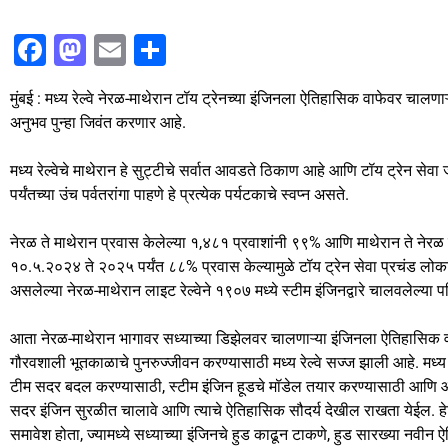
F
M
E
S
a
a
m
h
मुंबई : मध्य रेल्वे नेरळ-माथेरान टॉय ट्रेनच्या इंजिनला ऐतिहासिक वाफेवर चालणाऱ्
c
st
ai
ar
अनुभव पुन्हा जिवंत करणार आहे.
e
o
l
e
b
d
मध्य रेल्वेचे माथेरान हे सुट्टीचे सर्वात आवडते ठिकाण आहे आणि टॉय ट्रेन सेवा जी 
पर्यंतच्या उंच पर्वतरांगा पाहणे हे प्रत्येक पर्यटकाचे स्वप्न असते.
o
o
o
n
नेरळ ते माथेरान प्रवास केलेल्या १,४८१ प्रवाशांनी ९९% आणि माथेरान ते नेरळ 
k
१०.५.२०२४ ते २०२५ पर्यंत ८८% प्रवास केल्यामुळे टॉय ट्रेन सेवा प्रचंड लोक
असलेल्या नेरळ-माथेरान लाइट रेल्वेने १९०७ मध्ये स्टीम इंजिनद्वारे चालवलेल्या प
आता नेरळ-माथेरान भागावर सध्याच्या डिझेलवर चालणाऱ्या इंजिनला ऐतिहासिक वाफ
गौरवशाली भूतकाळाचे पुनरुज्जीवन करण्यासाठी मध्य रेल्वे सज्ज झाली आहे. मध्य र
टीम सदर बदल करण्यासाठी, स्टीम इंजिन हूडचे मॉडेल तयार करण्यासाठी आ
सदर इंजिन सुरळीत चालावे आणि त्याचे ऐतिहासिक सौदर्य देखील राखता येईल. हेरिटेज
समावेश होता, ज्यामध्ये सध्याच्या इंजिनचे हुड काढून टाकणे, हुड सारख्या नवी