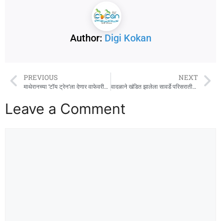
Author:
Digi Kokan
PREVIOUS
NEXT
माथेरानच्या ‘टॉय ट्रेन’ला देणार वाफेवरील इंजिनचा ‘लूक’
वादळाने खंडित झालेला सावर्डे परिसरातील साडेतेरा हजार ग्राहकांचा वीज पुरवठा सुरळीत
Leave a Comment