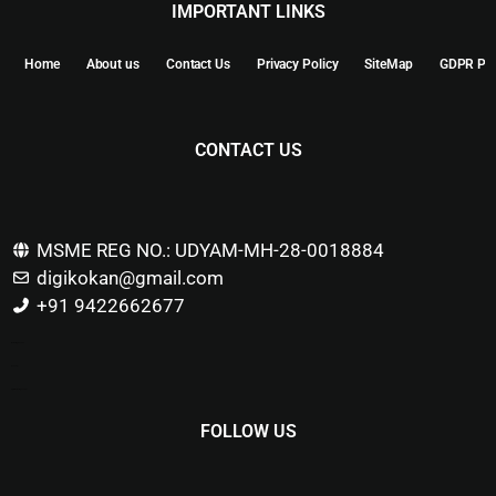
IMPORTANT LINKS
Home
About us
Contact Us
Privacy Policy
SiteMap
GDPR Pol
CONTACT US
MSME REG NO.: UDYAM-MH-28-0018884
digikokan@gmail.com
+91 9422662677
Marketing Hack4u
Buzz 4Ai
Digital Marketing Courses
FOLLOW US