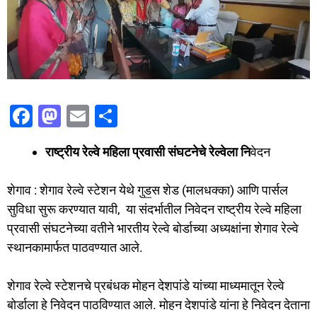
F
M
E
S
a
a
m
h
राष्ट्रीय रेल्वे महिला प्रवासी संघटनेचे रेल्वेला नि
वेदन
c
st
ai
ar
e
o
l
e
शेगाव : शेगाव रेल्वे स्टेशन येथे गुड॒स शेड (मालधक्का) आणि पार्सल
b
d
सुविधा सुरू करण्यात यावी, या संदर्भातील निवेदन राष्ट्रीय रेल्वे महिला
o
o
प्रवासी संघटनेच्या वतीने भारतीय रेल्वे बोर्डाच्या अध्यक्षांना शेगाव रेल्वे
o
n
स्थानकामार्फत पाठवण्यात आले.
k
शेगाव रेल्वे स्टेशनचे प्रबंधक मोहन देशपांडे यांच्या माध्यमातून रेल्वे
बोर्डाला हे निवेदन पाठविण्यात आले. मोहन देशपांडे यांना हे निवेदन देताना