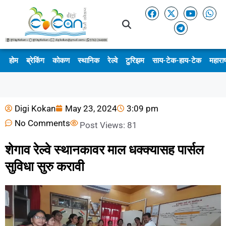
होम
ब्रेकिंग
कोकण
स्थानिक
रेल्वे
टुरिझम
साय-टेक-हाय-टेक
महाराष
Digi Kokan
May 23, 2024
3:09 pm
No Comments
Post Views:
81
शेगाव रेल्वे स्थानकावर माल धक्क्यासह पार्सल
सुविधा सुरु करावी