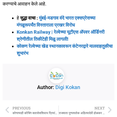
करण्याचे आवाहन केले आहे.
हे
सुद्धा वाचा :
मुंबई-मडगाव वंदे भारत एक्सप्रेसच्या
मंगळूरूपर्यंत विस्ताराला प्रखर विरोध
Konkan Railway | रेल्वेच्या यूटीएस ॲपवर ऑर्डिनरी
श्रेणीतील तिकीटेही मिळू लागली!
कोकण रेल्वेच्या खेड स्थानकावरून कंटेनरद्वारे मालवाहतुकीचा
शुभारंभ
Author:
Digi Kokan
PREVIOUS
NEXT
कोणत्याही कोचिंग क्लासेसशिवाय प्रियांशी म्हात्रे हिने दहावीत मिळवले ८४.४० टक्के गुण!
राजमाता पुण्यश्लोक अहिल्यादेवी होळकर यांच्या जयंतीनिमित्त अभिवादन