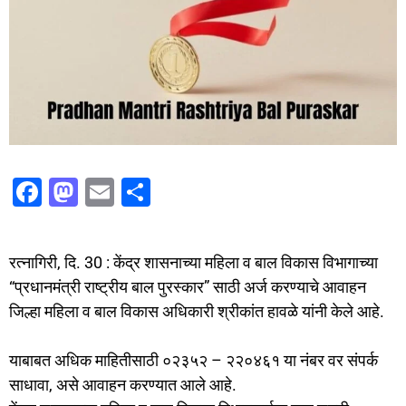
F
M
E
S
a
a
m
h
c
st
ai
ar
रत्नागिरी, दि. 30 : केंद्र शासनाच्या महिला व बाल विकास विभागाच्या
e
o
l
e
“प्रधानमंत्री राष्ट्रीय बाल पुरस्कार” साठी अर्ज करण्याचे आवाहन
b
d
जिल्हा महिला व बाल विकास अधिकारी श्रीकांत हावळे यांनी केले आहे.
o
o
o
n
याबाबत अधिक माहितीसाठी ०२३५२ – २२०४६१ या नंबर वर संपर्क
साधावा, असे आवाहन करण्यात आले आहे.
k